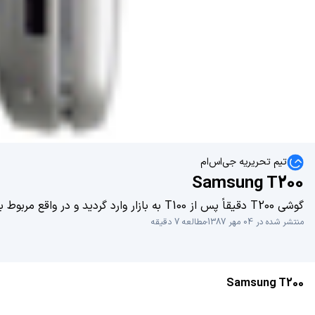
تیم تحریریه جی‌اس‌ام
Samsung T200
گوشی T200 دقیقاً پس از T100 به بازار وارد گردید و در واقع مربوط به همان شاخه بوده ، اما حقیقت این بود که T200 شامل کارآیی های بالاتر و بهتری نسبت به T100 می باشد...
منتشر شده در 04 مهر 1387
مطالعه 7 دقیقه
Samsung T200