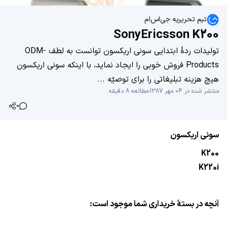
تیم تحریریه جی‌اس‌ام
SonyEricsson K200
تولیدات ردۀ ابتدایی سونی اریکسون توانست به لطف ODM-
Products فروش خوبی را ایجاد نماید، با اینکه سونی اریکسون
هیچ هزینه تبلیغاتی را برای توصیّه ...
منتشر شده در 04 مهر 1387
مطالعه 8 دقیقه
0
سونی اریکسون
K200
K220i
آنچه در بستۀ خریداری شما موجود است: