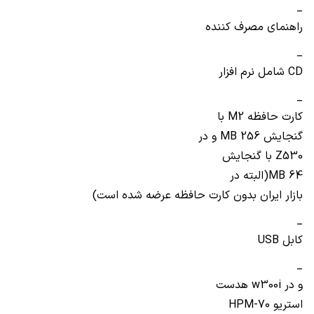
_
راهنمای مصرف کننده
_
CD
شامل نرم افزار
_
کارت حافظه
M2
با
گنجایش
256 و در
MB
Z530
با گنجایش
64(البته در
MB
بازار ایران بدون کارت حافظه عرضه شده است)
_
کابل
USB
_
و در
w300i
هدست
استریو
HPM-70