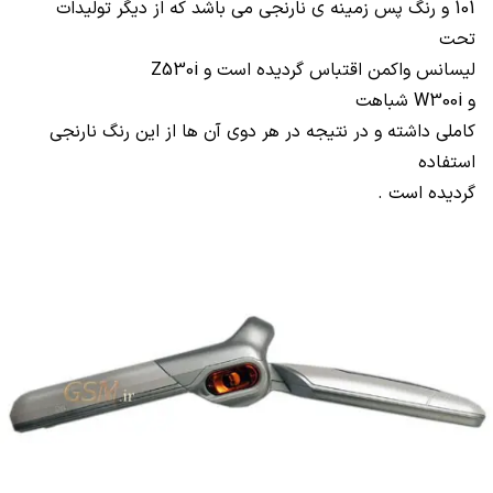
101 و رنگ پس زمینه ی نارنجی می باشد که از دیگر تولیدات
تحت
لیسانس واکمن اقتباس گردیده است و
Z530i
و
W300i
شباهت
کاملی داشته و در نتیجه در هر دوی آن ها از این رنگ نارنجی
استفاده
گردیده است .