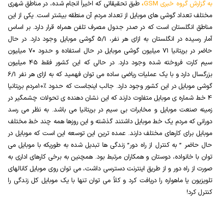
به گزارش گروه خبری
GSM
،
طبق تحقیقاتی که اخیراً انجام شده، در مناطق شهری
مختلف تعداد گوشی های موبایل از تعداد مردم آن منطقه بیشتر است. یکی از این
مناطق انگلستان است که در صدر جدول مصرف تلفن همراه قرار دارد. بر اساس
آمار رسیده در انگلستان به ازای هر نفر، 5/1 گوشی موبایل وجود دارد. در حال
حاضر در بریتانیا 71 میلیون گوشی موبایل در حال استفاده و حدود 70 میلیون
سیم کارت فروخته شده وجود دارد. در حالی که این کشور فقط 45 میلیون
بزرگسال دارد و با یک عملیات ریاضی ساده می توان فهمید که به ازای هر نفر 6/1
گوشی موبایل در این کشور وجود دارد. جالب اینجاست که حدود %10مردم بریتانیا
4 خط شماره ی موبایل متفاوت دارند که این نشان دهنده ی تحولات چشمگیر در
زمینه صنعت موبایل و مخابرات بی سیم در بریتانیا می باشد. به نظر می رسد
دورانی که مردم یک خط موبایل داشتند گذشته و این روزها همه چند خط مختلف
موبایل برای کارهای مختلف دارند. عمده ترین این توسعه این است که موبایل در
حال حاضر ” به کنترل از راه دور” زندگی ها تبدیل شده به طوریکه با موبایل می
توان با خانواده، دوستان و همکاران مرتبط بود. همچنین به برخی کارهای اداری به
صورت از راه دور و از طریق اینترنت دسترسی داشت، می توان روی موبایل کانالهای
تلویزیون یا ماهواره را دریافت کرد و کلاً می توان تنها با یک موبایل کل زندگی را
کنترل کرد!