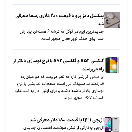
های هوشمندی دانست که آینده این وسایل ارتباطی را
دوباره تعریف کردند. علاوه بر رنگ های سفید صدفی،
سیاه یاقوتی و طلایی پلاتینیومی که در حال حاضر برای
پیکسل بادز پرو با قیمت 200 دلاری رسما معرفی
این گوشی ها موجود است، از امروز دو رنگ آبی
شد
کهکشانی و سبز زمردی که مدت ها کاربران منتظر آن
جدیدترین ایربادز گوگل به تراشه 6 هسته‌ای پردازش
هستند نیز در دسترس قرار گرفته است.
صدا برای حذف نویز فعال مجهز است.
گلکسی A52 و گلکسی A72 با نرخ نوسازی بالاتر از
راه می‌رسند
بر اساس گزارشی تازه به نظر می‌رسد که دو میان‌رده
قدرتمند سامسونگ قرار است صفحات نمایشی با نرخ
نوسازی بالاتر داشته باشند و برای اولین بار به استاندارد
ضدآب IP67 مجهز شوند.
ال‌جی Q31 با قیمت 180 دلار معرفی شد
ال‌جی به‌تازگی از تلفن هوشمند اقتصادی جدیدی