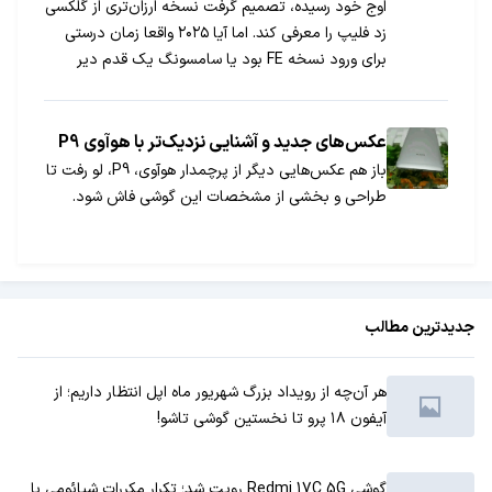
اوج خود رسیده، تصمیم گرفت نسخه ارزان‌تری از گلکسی
زد فلیپ را معرفی کند. اما آیا ۲۰۲۵ واقعا زمان درستی
برای ورود نسخه FE بود یا سامسونگ یک‌ قدم دیر
برداشت؟
عکس‌های جدید و آشنایی نزدیک‌تر با هوآوی P9
باز هم عکس‌هایی دیگر از پرچمدار هوآوی، P9، لو رفت تا
طراحی و بخشی از مشخصات این گوشی فاش شود.
جدیدترین مطالب
هر آن‌چه از رویداد بزرگ شهریور ماه اپل انتظار داریم؛ از
آیفون ۱۸ پرو تا نخستین گوشی تاشو!
گوشی Redmi 17C 5G رویت شد؛ تکرار مکررات شیائومی با