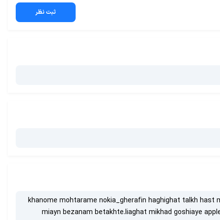
ثبت نظر
khanome mohtarame nokia_gherafin haghighat talkh hast m
miayn bezanam betakhte.liaghat mikhad goshiaye apple