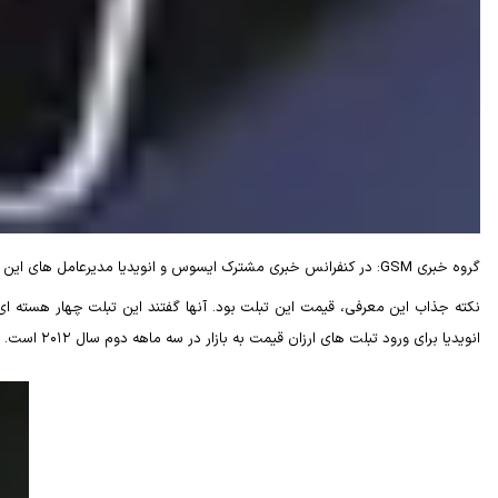
گروه خبری GSM: در کنفرانس خبری مشترک ایسوس و انویدیا مدیرعامل های این دو شرکت با همدیگر تبلتی 7 اینچی را نشان دادند که از پردازشگر چهار هسته ای تگرا ۳ انویدیا قدرت می گرفت و با اندروید 4.0 کار می کرد.
انویدیا برای ورود تبلت های ارزان قیمت به بازار در سه ماهه دوم سال ۲۰۱۲ است.