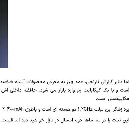
مگاپیکسلی است.
پردازشگر این تبلت 1.2GHz دو هسته ای است و باطری 4.400mAh به آن اجازه می دهد تا ۸.۵ ساعت کار مدام داشته باشد. و با اندروید 4.0 کار می کند.
این تبلت را در سه ماهه دوم امسال در بازار خواهید دید اما قیمت