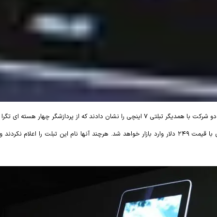
نکته جذاب این معرفی، قیمت این تبلت بود. آنها گفتند این تبلت چهار هسته ای با قیمت ۲۴۹ دلار وارد بازار خو