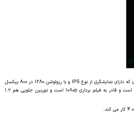
اما بنابر گزارش نارنجی، همه چیز به معرفی محصولات آینده خلاصه نشد. می توانید با Eee Pad MeMO آشنا شوید. تبلت 7 اینچی دیگری که دارای نمایشگری از نوع IPS و با رزولوشن 1280 در 800 پیکسل
است و با یک گیگابایت رم وارد بازار می شود. حافظه داخلی اش هم ۱۶ و ۳۲ گیگابایتی خواهد بود. دوربین اصلی اش ۵ مگاپیکسلی است و قادر به فیلم برداری 1080p است و دوربین جلویی هم ۱.۲