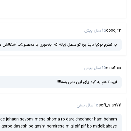
ooodj23
15 سال پیش
به نظرم نوکیا باید بره تو سطل زباله که اینجوری با محصولات آشغالش م
ezio2000
15 سال پیش
آیپد3 هم به گرد پای این نمی رسه!!!!
sefi_siah711
15 سال پیش
frade jahaan sevomi mese shoma ro dare.cheghadr ham beham
gorbe dasesh be gosht nemirese migi pif pif bo mide!babaye