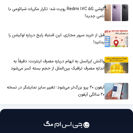
گوشی Redmi 17C 5G رویت شد؛ تکرار مکررات شیائومی با
نامی جدید!
قبل از خرید سرور مجازی، این اشتباه رایج درباره لوکیشن را
بدانید!
واکنش ایرانسل به ابهام درباره مصرف اینترنت: دقیقاً به
اندازه مصرف ترافیک بین‌الملل از حجم بسته کسر می‌شود
آیفون ۲۰ پرو بزرگ‌تر می‌شود؛ تغییر سایز نمایشگر در نسخه
۲۰ سالگی آیفون