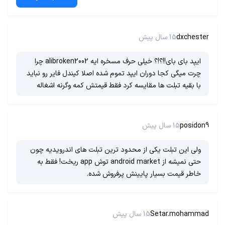
dxchester
15 سال پیش
ایپد بای بای!!؟!؟ خیلی حرف مسخره ایه alibroken2002 چرا
چرت میگی کجا دوران ایپد تموم شده اصلا کیندل فایر رو نباید
با بقیه تبلت ها مقایسه کرد فقط قیمتش کمه وگرنه اشغاله
posidon9
15 سال پیش
ولی این تبلت یکی از محدود ترین تبلت های اندرویدیه چون
حتی نمیشه از android market توش app ریخت! فقط به
خاطر قیمت بسیار پایینش پرفروش شده.
Setar.mohammad
15 سال پیش