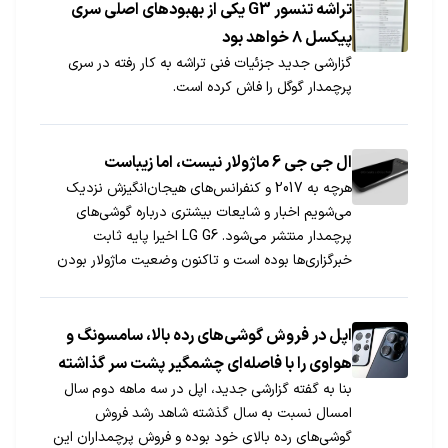
تراشه تنسور G3 یکی از بهبودهای اصلی سری
پیکسل ۸ خواهد بود
گزارشی جدید جزئیات فنی تراشه به کار رفته در سری
پرچمدار گوگل را فاش کرده است.
ال جی جی 6 ماژولار نیست، اما زیباست
هرچه به 2017 و کنفرانس‌های هیجان‌انگیزش نزدیک
می‌شویم اخبار و شایعات بیشتری درباره گوشی‌های
پرچمدار منتشر می‌شود. LG G6 اخیرا پایه ثابت
خبرگزاری‌ها بوده است و تاکنون وضعیت ماژولار بودن
آن در هاله‌ای از ابهام قرار داشت. حالا اکانت OnLeaks
رندرهایی از گوشی افشا کرده و ادعا می‌کند که G6 ماژولار
نیست.
اپل در فروش گوشی‌های رده بالا، سامسونگ و
هواوی را با فاصله‌ای چشمگیر پشت سر گذاشته
بنا به گفته گزارشی جدید، اپل در سه ماهه دوم سال
است
امسال نسبت به سال گذشته شاهد رشد فروش
گوشی‌های رده بالای خود بوده و فروش پرچمداران این