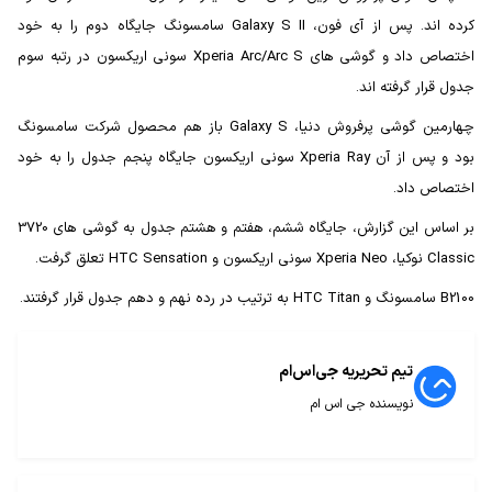
کرده اند. پس از آی فون، Galaxy S II سامسونگ جایگاه دوم را به خود
اختصاص داد و گوشی های Xperia Arc/Arc S سونی اریکسون در رتبه سوم
جدول قرار گرفته اند.
چهارمین گوشی پرفروش دنیا، Galaxy S باز هم محصول شرکت سامسونگ
بود و پس از آن Xperia Ray سونی اریکسون جایگاه پنجم جدول را به خود
اختصاص داد.
بر اساس این گزارش، جایگاه ششم، هفتم و هشتم جدول به گوشی های 3720
Classic نوکیا، Xperia Neo سونی اریکسون و HTC Sensation تعلق گرفت.
B2100 سامسونگ و HTC Titan به ترتیب در رده نهم و دهم جدول قرار گرفتند.
تیم تحریریه جی‌اس‌ام
نویسنده جی اس ام