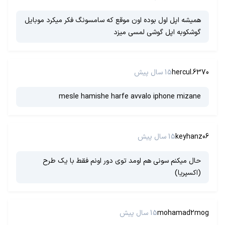
همیشه اپل اول بوده اون موقع که سامسونگ فکر میکرد موبایل
گوشکوبه اپل گوشی لمسی میزد
hercul.6370
15 سال پیش
mesle hamishe harfe avvalo iphone mizane
keyhanz06
15 سال پیش
حال میکنم سونی هم اومد توی دور اونم فقط با یک طرح
(اکسپریا)
mohamad2mog
15 سال پیش