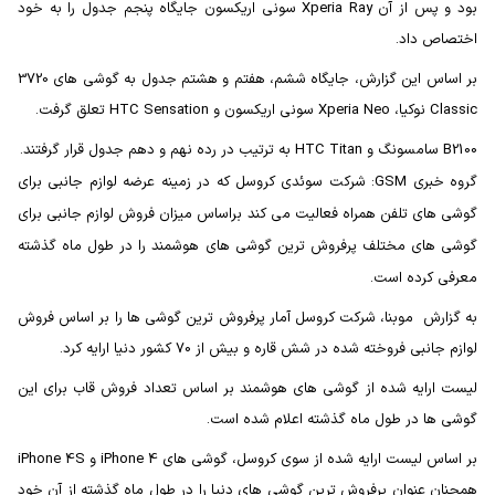
بود و پس از آن Xperia Ray سونی اریکسون جایگاه پنجم جدول را به خود
اختصاص داد.
بر اساس این گزارش، جایگاه ششم، هفتم و هشتم جدول به گوشی های 3720
Classic نوکیا، Xperia Neo سونی اریکسون و HTC Sensation تعلق گرفت.
B2100 سامسونگ و HTC Titan به ترتیب در رده نهم و دهم جدول قرار گرفتند.
گروه خبری GSM: شرکت سوئدی کروسل که در زمینه عرضه لوازم جانبی برای
گوشی های تلفن همراه فعالیت می کند براساس میزان فروش لوازم جانبی برای
گوشی های مختلف پرفروش ترین گوشی های هوشمند را در طول ماه گذشته
معرفی کرده است.
به گزارش موبنا، شرکت کروسل آمار پرفروش ترین گوشی ها را بر اساس فروش
لوازم جانبی فروخته شده در شش قاره و بیش از 70 کشور دنیا ارایه کرد.
لیست ارایه شده از گوشی های هوشمند بر اساس تعداد فروش قاب برای این
گوشی ها در طول ماه گذشته اعلام شده است.
بر اساس لیست ارایه شده از سوی کروسل، گوشی های iPhone 4 و iPhone 4S
همچنان عنوان پرفروش ترین گوشی های دنیا را در طول ماه گذشته از آن خود