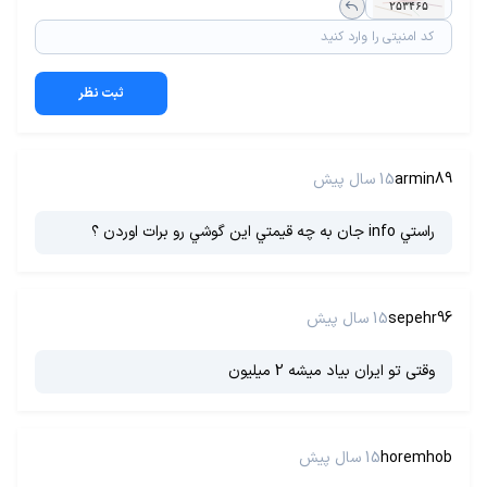
ثبت نظر
armin89
15 سال پیش
راستي info جان به چه قيمتي اين گوشي رو برات اوردن ؟
sepehr96
15 سال پیش
وقتی تو ایران بیاد میشه 2 میلیون
horemhob
15 سال پیش