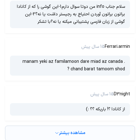
سلام جناب info من دوتا سوال دارم1-این گوشی را که از کانادا
براتون براتون آوردن احتیاج به رجیستر داشت یا نه؟2-این
گوشی از زبان فارسی پشتیبانی میکنه یا نه؟با تشکر
Ferrari.armin
15 سال پیش
manam yeki az familamoon dare miad az canada .
chand barat tamoom shod ?
D3night
15 سال پیش
از کانادا ؟! باریکه ؟؟ :)
مشاهده بیشتر