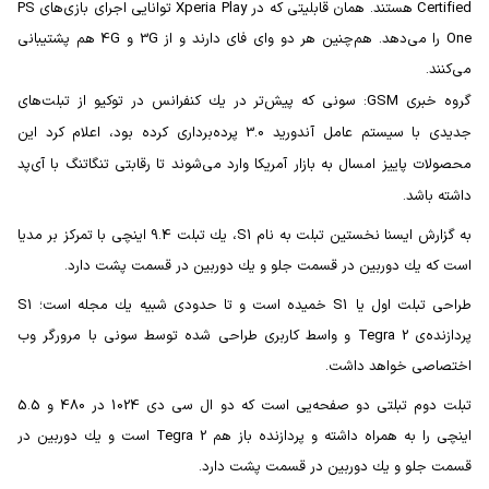
Certified هستند. همان قابلیتی که در Xperia Play توانایی اجرای بازی‌های PS
One را می‌دهد. هم‌چنین هر دو وای فای دارند و از 3G و 4G هم پشتیبانی
می‌کنند.
گروه خبری GSM: سونی كه پیش‌تر در یك کنفرانس در توکیو از تبلت‌های
جدیدی با سیستم عامل آندورید 3.0 پرده‌برداری کرده بود، اعلام كرد این
محصولات پاییز امسال به بازار آمریكا وارد می‌شوند تا رقابتی تنگاتنگ با آی‌پد
داشته باشد.
به گزارش ایسنا نخستین تبلت به نام S1، یك تبلت 9.4 اینچی با تمرکز بر مدیا
است كه یك دوربین در قسمت جلو و یك دوربین در قسمت پشت دارد.
طراحی تبلت اول یا S1 خمیده است و تا حدودی شبیه یك مجله است؛ S1
پردازنده‌ی Tegra 2 و واسط کاربری طراحی شده توسط سونی با مرورگر وب
اختصاصی خواهد داشت.
تبلت دوم تبلتی دو صفحه‌یی است که دو ال سی دی 1024 در 480 و 5.5
اینچی را به همراه داشته و پردازنده باز هم Tegra 2 است و یك دوربین در
قسمت جلو و یك دوربین در قسمت پشت دارد.