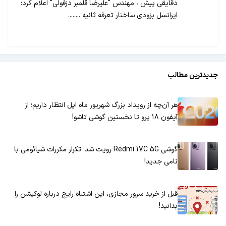
دقایقی پیش ، مهندس "علیرضا قلمبر دزفولی" اعلام کرد:
ایرانسل بزودی ساختار تعرفه ثانیه ........
جدیدترین مطالب
هر آن‌چه از رویداد بزرگ شهریور ماه اپل انتظار داریم؛ از
آیفون ۱۸ پرو تا نخستین گوشی تاشو!
گوشی Redmi 17C 5G رویت شد؛ تکرار مکررات شیائومی با
نامی جدید!
قبل از خرید سرور مجازی، این اشتباه رایج درباره لوکیشن را
بدانید!