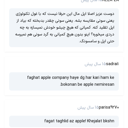
REZA-ZA
15 سال پیش
دوست عزیز اصلا اپل مال این حرفا نیست که با غول تکنولوژی
یعنی سونی مقایسه بشه. یعنی سونی چقدر بدبخته که بیاد از
اپل تقلید کنه. کمپانی که هیچ چیشو خودش نمیسازه به چه
دردی میخوره؟ اینو بدون هیچ کمپانی به گرد سونی هم نمیرسه
حتی اپل و سامسونگ.
sadrai1
15 سال پیش
faghat apple company haye dg har kari ham ke
bokonan be apple nemiresan.
parisa9270
15 سال پیش
fagat taghlid az apple! Khejalat bkshn