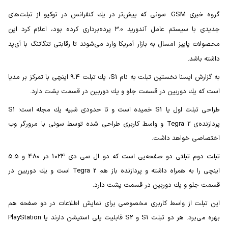
گروه خبری GSM: سونی كه پیش‌تر در یك کنفرانس در توکیو از تبلت‌های
جدیدی با سیستم عامل آندورید 3.0 پرده‌برداری کرده بود، اعلام كرد این
محصولات پاییز امسال به بازار آمریكا وارد می‌شوند تا رقابتی تنگاتنگ با آی‌پد
داشته باشد.
به گزارش ایسنا نخستین تبلت به نام S1، یك تبلت 9.4 اینچی با تمرکز بر مدیا
است كه یك دوربین در قسمت جلو و یك دوربین در قسمت پشت دارد.
طراحی تبلت اول یا S1 خمیده است و تا حدودی شبیه یك مجله است؛ S1
پردازنده‌ی Tegra 2 و واسط کاربری طراحی شده توسط سونی با مرورگر وب
اختصاصی خواهد داشت.
تبلت دوم تبلتی دو صفحه‌یی است که دو ال سی دی 1024 در 480 و 5.5
اینچی را به همراه داشته و پردازنده باز هم Tegra 2 است و یك دوربین در
قسمت جلو و یك دوربین در قسمت پشت دارد.
این تبلت از واسط کاربری مخصوصی برای نمایش اطلاعات در دو صفحه هم
بهره می‌برد. هر دو تبلت S1 و S2 قابلیت پلی استیشن دارند یا PlayStation