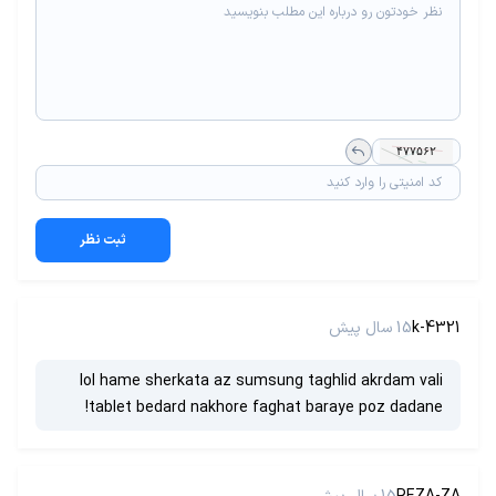
ثبت نظر
k-4321
15 سال پیش
lol hame sherkata az sumsung taghlid akrdam vali
tablet bedard nakhore faghat baraye poz dadane!