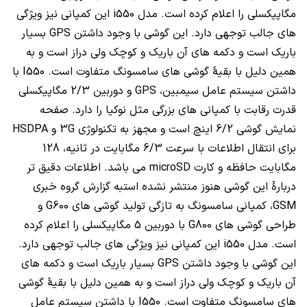
مگاپیکسلی را اعلام کرده است. مدل i550 این کمپانی نیز ویژگی
های جالب توجهی دارد. این گوشی با وجود داشتن GPS بسیار
باریک است و دکمه های آن باریک و کوچک ولی دراز است و به
همین دلیل با بقیۀ گوشی های سامسونگ متفاوت است. I550 با
داشتن سیستم عامل سیمبین، GPS و دوربین 2/3 مگاپیکسلی
قدرت رقابت با کمپانی های بزرگی مثل نوکیا را دارد. صفحه
نمایش گوشی 6/2 اینچ است و مجهز به تکنولوژی 3G و HSDPA
برای انتقال اطلاعات با سرعت 6/3 مگابایت در ثانیه، 128
مگابایت حافظه و کارت microSD می باشد. اطلاعات دقیق تر
دربارۀ این گوشی هنوز منتشر نشده است
به گزارش گروه خبری
GSM، کمپانی سامسونگ به تازگی تولید گوشی های G600 و
طراحی گوشی های G800 با دوربین 5 مگاپیکسلی را اعلام کرده
است. مدل i550 این کمپانی نیز ویژگی های جالب توجهی دارد.
این گوشی با وجود داشتن GPS بسیار باریک است و دکمه های
آن باریک و کوچک ولی دراز است و به همین دلیل با بقیۀ گوشی
های سامسونگ متفاوت است. I550 با داشتن سیستم عامل