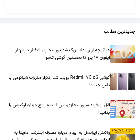
جدیدترین مطالب
هر آن‌چه از رویداد بزرگ شهریور ماه اپل انتظار داریم؛ از
آیفون ۱۸ پرو تا نخستین گوشی تاشو!
گوشی Redmi 17C 5G رویت شد؛ تکرار مکررات شیائومی با
نامی جدید!
قبل از خرید سرور مجازی، این اشتباه رایج درباره لوکیشن را
بدانید!
واکنش ایرانسل به ابهام درباره مصرف اینترنت: دقیقاً به