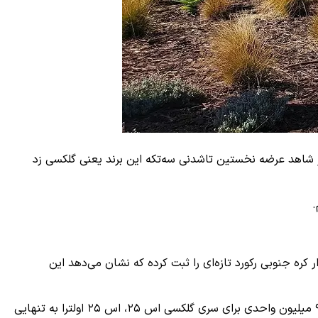
خیراً نیز شاهد عرضه نخستین تاشدنی سه‌تکه این برند یعنی گلکسی زد
.
 را پشت سر گذاشته است؛ سری اس ۲۵ با ثبت پیش‌سفارش ۱٫۳ میلیون واحد در بازار کره جنوبی رکورد تازه‌ای را ثبت کرده که نشان می‌دهد این
موفق شد برادرهای کوچک‌تر خود را از نظر میزان فروش شکست دهد. از مجموع فروش ۹٫۱۶ میلیون واحدی برای سری گلکسی اس ۲۵، اس ۲۵ اولترا به تنهایی