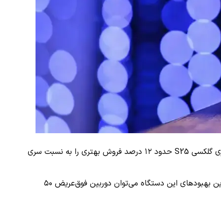
و اس ۲۵ پلاس به ترتیب برابر با ۲٫۴۱ میلیون و ۱٫۶۷ میلیون واحد فروش داشته‌اند. تا اوایل مرداد ماه، سری گلکسی S25 حدود ۱۲ درصد فروش بهتری را به نسبت سری
شایان ذکر است که مدل‌های اولترا همواره در نزد کاربران محبوب بوده‌اند و گلکسی اس ۲۵ اولترا نیز از این قاعده مستثی نیست. از مهم‌ترین بهبودهای این دستگاه می‌توان دوربین فوق‌عریض ۵۰