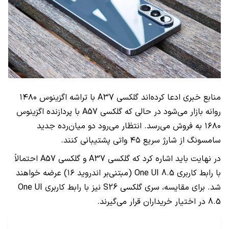
منابع خبری ادعا کرده‌اند گلکسی A37 با تراشه اگزینوس ۱۴۸۰
روانه بازار می‌شود در حالی که گلکسی A57 با پردازنده اگزینوس
۱۶۸۰ به فروش می‌رسد. انتظار می‌رود دو میان‌رده جدید
سامسونگ از شارژ سریع ۴۵ واتی پشتیبانی کنند.
در نهایت باید اشاره کرد که گلکسی A37 و گلکسی A57 احتمالاً
با رابط کاربری One UI 8.5 (مبتنی‌بر اندروید ۱۶) عرضه خواهند
شد. برای مقایسه، سری گلکسی S26 نیز با رابط کاربری One UI
8.5 در اختیار خریداران قرار می‌گیرند.