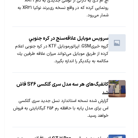
اچ ام دی به تازگی از گوشی جدیدی به نام XR21
رونمایی کرده که در واقع نسخه ری‌برند نوکیا XR21 به
شمار می‌رود.
سرويس موبایل علاقه‌‌سنج در كره جنوبي
گروه خبریGSM: اپراتورموبایل KTF در کره جنوبی اعلام
كرده از طریق موبایل می‌تواند میزان علاقه طرفین یك
مكالمه به یكدیگر را اندازه بگیرد.
کانفیگ‌های هر سه مدل سری گلکسی S26 فاش
شد
گزارش شده نسخه استاندارد نسل جدید سری گلکسی
اس برای مدل پایه با حافظه رم ۲۵۶ گیگابایتی به فروش
خواهد رسید.