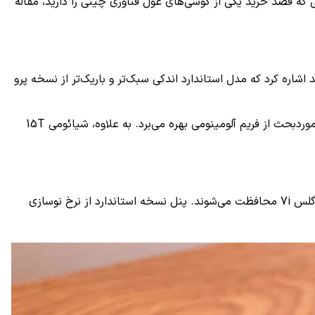
ر صورتی که قصد خرید یکی از گوشی‌های غول فناوری چینی را دارید، مقاله
. البته باید اشاره کرد که مدل استاندارد اندکی سبک‌تر و باریک‌تر از نسخه پرو
با این وجود، مدل پرو نسل جدید سری T کیفیت ساخت بالاتری دارد؛ برخلاف نسخه استاندارد که از فریم پلاستیکی برخوردار است، گوشی موردبحث از فریم آلومینومی بهره می‌برد. به علاوه، شیائومی 15T
دو مدل 15T و 15T پرو به نمایشگر ۶٫۸۳ اینچی امولد مجهز هستند که از رزولوشن تصویر 1.5K پشتیبانی می‌کنند و توسط پوشش گوریلا گلس 7i محافظت می‌شوند. پنل نسخه استاندارد از نرخ نوسازی