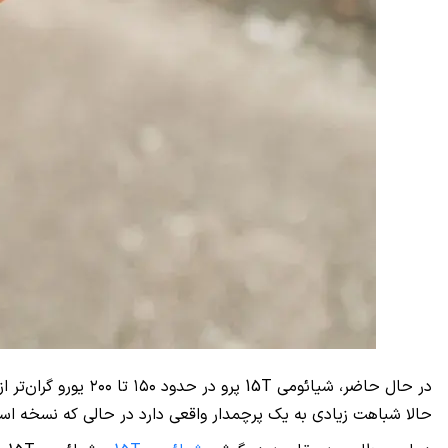
حالا شباهت زیادی به یک پرچمدار واقعی دارد در حالی که نسخه استاندارد سری 15T یک میان‌رده پرم