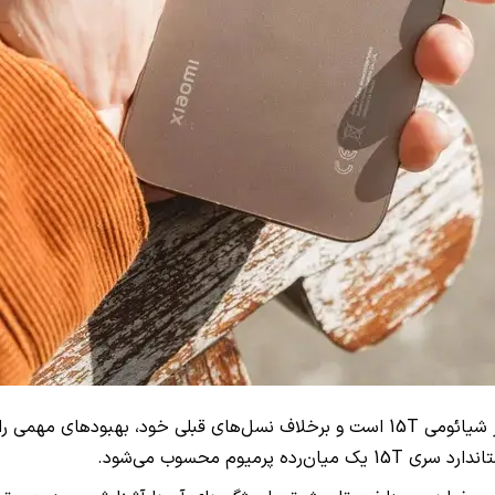
در حال حاضر، شیائومی 15T پرو در حدود ۱۵۰ تا ۲۰۰ یورو گران‌تر از شیائومی 15T است و بر
یوم محسوب می‌شود.