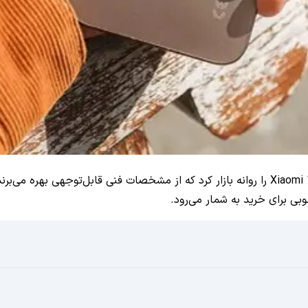
شیائومی امسال دو گوشی جدید موسوم به Xiaomi 15T و Xiaomi 15T Pro را روانه بازار کرد که از م