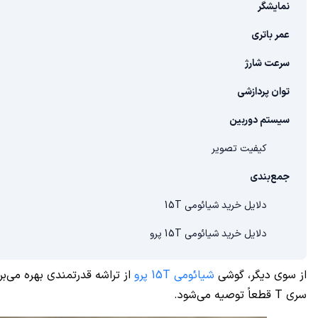
نمایشگر
عمر باتری
سرعت شارژ
توان پردازشی
سیستم دوربین
کیفیت تصویر
جمع‌بندی
دلایل خرید شیائومی 15T
دلایل خرید شیائومی 15T پرو
از سوی دیگر، گوشی
شیائومی 15T پرو
از تراشه قدرتمندی بهره می‌بر
سری T قطعاً توصیه می‌شود.