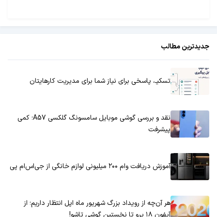
جدیدترین مطالب
تسکیـ، پاسخی برای نیاز شما برای مدیریت کارهایتان
نقد و بررسی گوشی موبایل سامسونگ گلکسی A57؛ کمی
پیشرفت
آموزش دریافت وام ۲۰۰ میلیونی لوازم خانگی از جی‌اس‌ام پی
هر آن‌چه از رویداد بزرگ شهریور ماه اپل انتظار داریم؛ از
آیفون ۱۸ پرو تا نخستین گوشی تاشو!