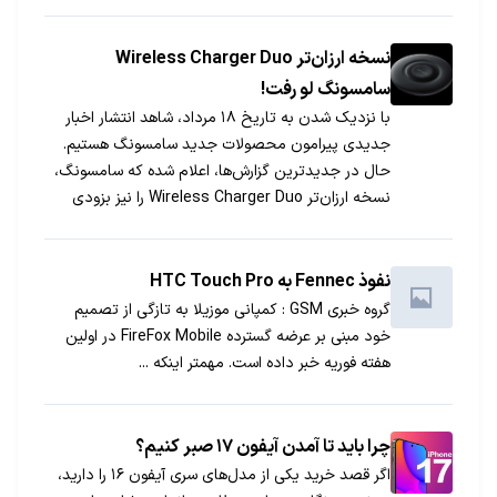
و مراجعه به فروشگاه‌های رسمی، از جمله روش‌های معتبر
برای تشخیص اصل بودن دستگاه هستند. این مراحل به
شما کمک می‌کنند تا از صحت دستگاه خود مطمئن
نسخه ارزان‌تر Wireless Charger Duo
شوید.
سامسونگ لو رفت!
با نزدیک شدن به تاریخ ۱۸ مرداد، شاهد انتشار اخبار
جدیدی پیرامون محصولات جدید سامسونگ هستیم.
حال در جدیدترین گزارش‌ها، اعلام شده که سامسونگ،
نسخه ارزان‌تر Wireless Charger Duo را نیز بزودی
عرضه خواهد کرد.
نفوذ Fennec به HTC Touch Pro
گروه خبری GSM : کمپانی موزیلا به تازگی از تصمیم
خود مبنی بر عرضه گسترده FireFox Mobile در اولین
هفته فوریه خبر داده است. مهمتر اینکه ...
چرا باید تا آمدن آیفون ۱۷ صبر کنیم؟
اگر قصد خرید یکی از مدل‌های سری آیفون ۱۶ را دارید،