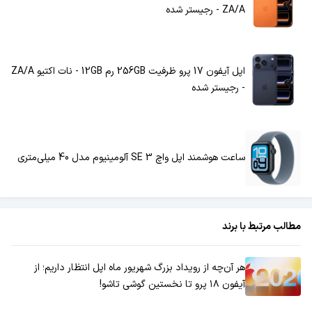
ZA/A - رجیستر شده
اپل آیفون 17 پرو ظرفیت 256GB رم 12GB - نات اکتیو ZA/A
- رجیستر شده
ساعت هوشمند اپل واچ SE 3 آلومینیوم مدل 40 میلی‌متری
مطالب مرتبط با برند
هر آن‌چه از رویداد بزرگ شهریور ماه اپل انتظار داریم؛ از
آیفون ۱۸ پرو تا نخستین گوشی تاشو!