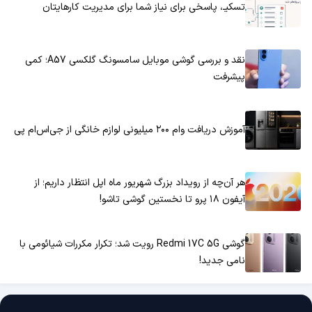
تسکیـ، پاسخی برای نیاز شما برای مدیریت کارهایتان
نقد و بررسی گوشی موبایل سامسونگ گلکسی A57؛ کمی
پیشرفت
آموزش دریافت وام ۲۰۰ میلیونی لوازم خانگی از جی‌اس‌ام پی
هر آن‌چه از رویداد بزرگ شهریور ماه اپل انتظار داریم؛ از
آیفون ۱۸ پرو تا نخستین گوشی تاشو!
گوشی Redmi 17C 5G رویت شد؛ تکرار مکررات شیائومی با
نامی جدید!