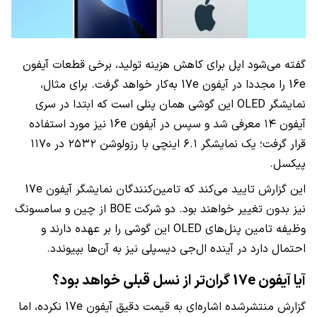
گفته می‌شود اپل برای کاهش هزینه تولید، برخی قطعات آیفون
16e را مجددا در آیفون 17e به‌کار خواهد گرفت. برای مثال،
نمایشگر OLED این گوشی همان پنلی است که ابتدا در سری
آیفون ۱۴ معرفی شد و سپس در آیفون 16e نیز مورد استفاده
قرار گرفت؛ یک نمایشگر ۶.۱ اینچی با رزولوشن ۲۵۳۲ در ۱۱۷۰
پیکسل.
این گزارش تایید می‌کند که تامین‌کنندگان نمایشگر آیفون 17e
نیز بدون تغییر خواهند بود. دو شرکت BOE از چین و سامسونگ
وظیفه تامین پنل‌های OLED این گوشی را بر عهده دارند و
احتمال دارد در آینده ال‌جی دیسپلی نیز به آن‌ها بپیوندد.
آیا آیفون 17e گران‌تر از نسل قبلی خواهد بود؟
گزارش منتشرشده اشاره‌ای به قیمت دقیق آیفون 17e نکرده، اما