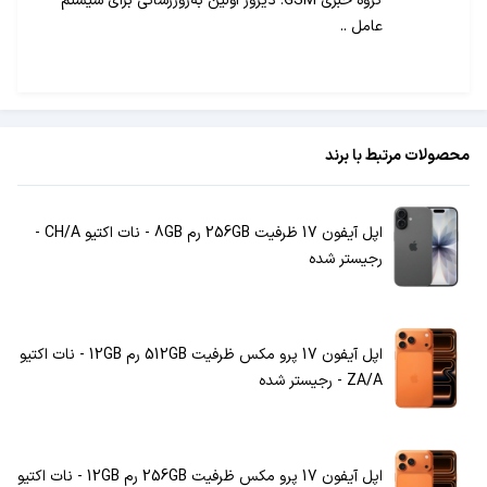
گروه خبری GSM: دیروز اولین به‌روزرسانی برای سیستم
عامل ..
محصولات مرتبط با برند
اپل آیفون 17 ظرفیت 256GB رم 8GB - نات اکتیو CH/A -
رجیستر شده
اپل آیفون 17 پرو مکس ظرفیت 512GB رم 12GB - نات اکتیو
ZA/A - رجیستر شده
اپل آیفون 17 پرو مکس ظرفیت 256GB رم 12GB - نات اکتیو