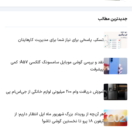
جدیدترین مطالب
تسکیـ، پاسخی برای نیاز شما برای مدیریت کارهایتان
نقد و بررسی گوشی موبایل سامسونگ گلکسی A57؛ کمی
پیشرفت
آموزش دریافت وام ۲۰۰ میلیونی لوازم خانگی از جی‌اس‌ام پی
هر آن‌چه از رویداد بزرگ شهریور ماه اپل انتظار داریم؛ از
آیفون ۱۸ پرو تا نخستین گوشی تاشو!