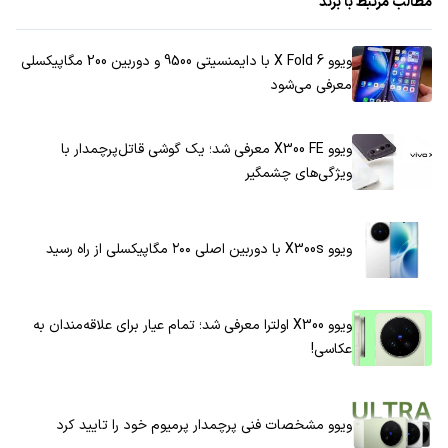
مطالب مرتبط با برند
ویوو X Fold 6 با دایمنسیتی 9500 و دوربین 200 مگاپیکسلی
معرفی می‌شود
ویوو X300 FE معرفی شد؛ یک گوشی قاتل‌پرچمدار با
ویژگی‌های چشمگیر
ویوو X300s با دوربین اصلی ۲۰۰ مگاپیکسلی از راه رسید
ویوو X300 اولترا معرفی شد؛ تمام عیار برای علاقه‌مندان به
عکاسی!
ویوو مشخصات فنی پرچمدار پرمیوم خود را تایید کرد