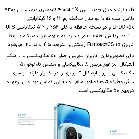
قلب تپنده مدل جدید سری X تراشه ۴ نانومتری دیمنسیتی ۹۳۰۰
پلاس است که با دو مدل حافظه رم ۱۲ و ۱۶ گیگابایتی
LPDDR5x و دو نسخه حافظه داخلی ۲۵۶ و ۵۱۲ گیگابایتی UFS
3.1 به پردازش اطلاعات می‌پردازد. به علاوه، این دستگاه با رابط
کاربری FuntouchOS 15 (مبتنی‌بر اندروید ۱۵) روانه بازار می‌شود.
برای تصویربرداری، کاربران دوربین اصلی ۵۰ مگاپیکسلی با لرزشگیر
اپتیکال، لنز فوق‌عریض ۸ مگاپیکسلی و سنسور تله‌فوتو ۵۰
مگاپیکسلی با زوم اپتیکال ۳ برابری را در اختیار دارند. از سوی
دیگر، وظیفه ثبت تصاویر سلفی و برقراری تماس ویدیویی برعهده
دوربین ۵۰ مگاپیکسلی است.