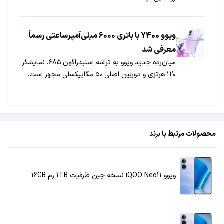
ویوو Y400 با باتری ۶۰۰۰ میلی‌آمپرساعتی رسماً
معرفی شد
میان‌رده جدید ویوو به تراشه اسنپدراگون ۶۸۵، نمایشگر
۱۲۰ هرتزی و دوربین اصلی ۵۰ مگاپیکسلی مجهز است.
محصولات مرتبط با برند
ویوو iQOO Neo11 نسخه چین ظرفیت 1TB رم 16GB