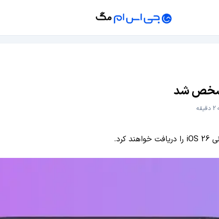
قه
کرد.