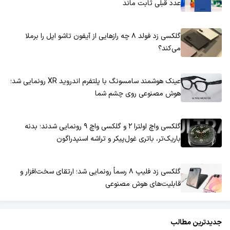
عدد قبلی ثابت ماند
گلکسی زد فولد ۸ چه رازهایی از آیفون تاشو اپل را برملا
می‌کند؟
عینک هوشمند سامسونگ با پلتفرم اندروید XR رونمایی شد؛
هوش مصنوعی روی چشم شما
گلکسی واچ اولترا ۲ و گلکسی واچ ۹ رونمایی شدند؛ بدنه
باریک‌تر، باتری غول‌پیکر و تراشه اسنپدراگون
گلکسی زد فلیپ ۸ رسماً رونمایی شد؛ ارتقای سخت‌افزار و
قابلیت‌های هوش مصنوعی
جدیدترین مطالب