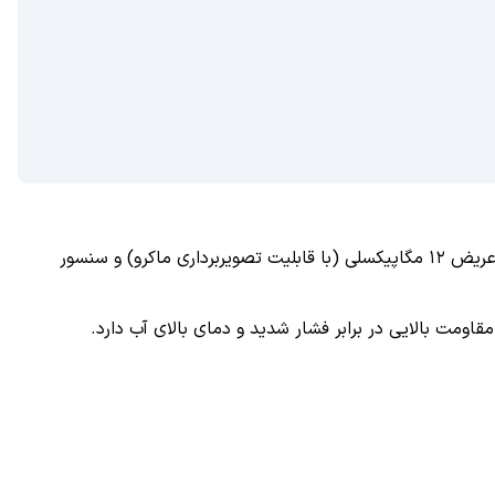
گوشی جدید غول فناوری چینی از دوربین اصلی ۲۰۰ مگاپیکسلی (سنسور 1/1.4 اینچی، گشودگی دیافراگم f/1.9 و لرزشگیر اپتیکال)، لنز فوق‌عریض ۱۲ مگاپیکسلی (با قابلیت تصویربرداری ماکرو) و سنسور