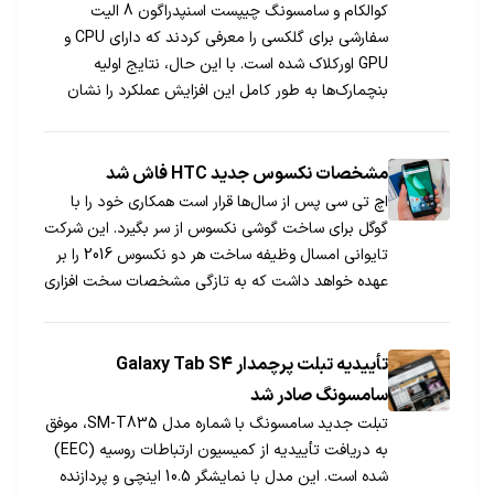
کوالکام و سامسونگ چیپست اسنپدراگون 8 الیت
سفارشی برای گلکسی را معرفی کردند که دارای CPU و
GPU اورکلاک شده است. با این حال، نتایج اولیه
بنچمارک‌ها به طور کامل این افزایش عملکرد را نشان
نمی‌دهند و بررسی‌های دقیق‌تر پس از عرضه رسمی
گوشی‌ها مورد نیاز است.
مشخصات نکسوس جدید HTC فاش شد
اچ تی سی پس از سال‌ها قرار است همکاری خود را با
گوگل برای ساخت گوشی نکسوس از سر بگیرد. این شرکت
تایوانی امسال وظیفه ساخت هر دو نکسوس 2016 را بر
عهده خواهد داشت که به تازگی مشخصات سخت افزاری
یکی از آنها فاش شده است.
تأییدیه تبلت پرچمدار Galaxy Tab S4
سامسونگ صادر شد
تبلت جدید سامسونگ با شماره مدل SM-T835، موفق
به دریافت تأییدیه از کمیسیون ارتباطات روسیه (EEC)
شده است. این مدل با نمایشگر 10.5 اینچی و پردازنده