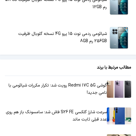
رم 12GB
شیائومی ردمی نوت 15 پرو 4G نسخه گلوبال ظرفیت
256GB رم 8GB
مطالب مرتبط با برند
گوشی Redmi 17C 5G رویت شد؛ تکرار مکررات شیائومی با
نامی جدید!
سرعت شارژ گلکسی S26 FE فاش شد؛ سامسونگ باز هم روی
عدد قبلی ثابت ماند