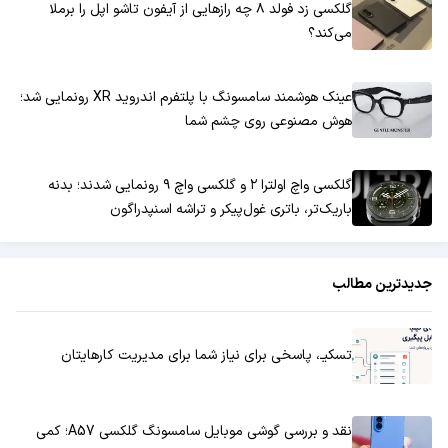
گلکسی زد فولد ۸ چه رازهایی از آیفون تاشو اپل را برملا
می‌کند؟
عینک هوشمند سامسونگ با پلتفرم اندروید XR رونمایی شد؛
هوش مصنوعی روی چشم شما
گلکسی واچ اولترا ۲ و گلکسی واچ ۹ رونمایی شدند؛ بدنه
باریک‌تر، باتری غول‌پیکر و تراشه اسنپدراگون
جدیدترین مطالب
تسکیـ، پاسخی برای نیاز شما برای مدیریت کارهایتان
نقد و بررسی گوشی موبایل سامسونگ گلکسی A57؛ کمی