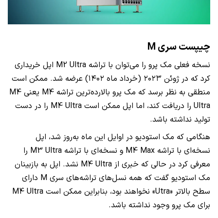
چیپست سری M
نسخه فعلی مک پرو را می‌توان با تراشه M2 Ultra اپل خریداری
کرد که در ژوئن ۲۰۲۳ (خرداد ماه ۱۴۰۲) عرضه شد. ممکن است
منطقی به نظر برسد که مک پرو بالارده‌ترین تراشه M4 یعنی M4
Ultra را دریافت کند، اما اپل ممکن است M4 Ultra را در دست
تولید نداشته باشد.
هنگامی که مک استودیو در اوایل این ماه به‌روز شد، اپل
نسخه‌ای با تراشه M4 Max و نسخه‌ای با تراشه M3 Ultra را
معرفی کرد در حالی که خبری از M4 Ultra نشد. اپل به بازبینان
مک استودیو گفت که همه نسل‌های تراشه‌های سری M دارای
سطح بالاتر «Utra» نخواهند بود، بنابراین ممکن است M4 Ultra
برای مک پرو وجود نداشته باشد.