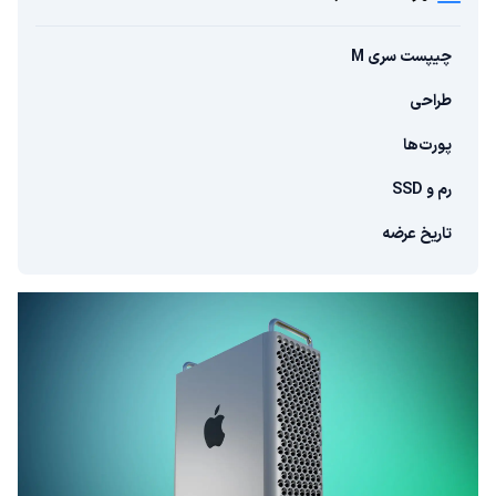
چیپست سری M
طراحی
پورت‌ها
رم و SSD
تاریخ عرضه