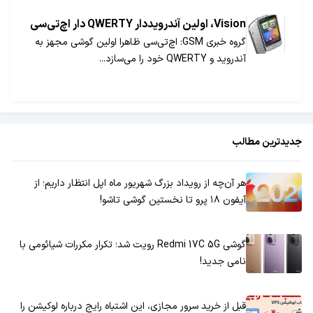
Vision، اولین آندرویددار QWERTY دار اچ‌تی‌سی
گروه خبری GSM: اچ‌تی‌سی ظاهرا اولین گوشی مجهز به
آندروید و QWERTY خود را می‌سازد...
جدیدترین مطالب
هر آن‌چه از رویداد بزرگ شهریور ماه اپل انتظار داریم؛ از
آیفون ۱۸ پرو تا نخستین گوشی تاشو!
گوشی Redmi 17C 5G رویت شد؛ تکرار مکررات شیائومی با
نامی جدید!
قبل از خرید سرور مجازی، این اشتباه رایج درباره لوکیشن را