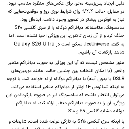
دلیل ایجاد پس‌زمینه محو، برای عکس‌های منظره مناسب نبود.
در مقابل، حالت f/2.4 برای شرایط نوری روز و موقعیت‌هایی که
نیاز به فوکوس بیشتر در تصویر وجود داشت، ایده‌آل بود.
سامسونگ، متاسفانه، دیافراگم دوگانه را از سری گلکسی S20
حذف کرد و از آن زمان تاکنون، این ویژگی احیا نشده است. اما
Galaxy S26
Ultra
به گفته IceUniverse، ممکن است در
شاهد بازگشت آن باشیم.
هنوز مشخص نیست که آیا این ویژگی به صورت دیافراگم متغیر
واقعی (با امکان انتخاب بین چندین حالت، مانند دوربین‌های
DSLR یا بدون آینه) یا دیافراگم دوگانه ارائه خواهد شد. با توجه
به اینکه شیائومی 14 اولترا از دیافراگم متغیر استفاده می‌کند،
می‌توان انتظار داشت که سامسونگ نیز در صورت بازگرداندن این
ویژگی، آن را به صورت دیافراگم متغیر ارائه کند، نه دیافراگم
دوگانه مشابه گلکسی S9 و S10.
با اینکه سری گلکسی S25 به تازگی عرضه شده است، شایعات و