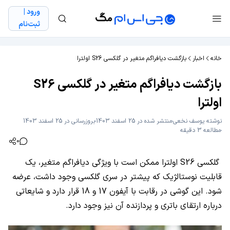
ورود |
ثبت‌نام
خانه
اخبار
بازگشت دیافراگم متغیر در گلکسی S26 اولترا
بازگشت دیافراگم متغیر در گلکسی S26
اولترا
نوشته
یوسف نخعی
منتشر شده در 25 اسفند 1403
بروزرسانی در 25 اسفند 1403
مطالعه 3 دقیقه
0
گلکسی S26 اولترا ممکن است با ویژگی دیافراگم متغیر، یک
قابلیت نوستالژیک که پیشتر در سری گلکسی وجود داشت، عرضه
شود. این گوشی در رقابت با آیفون 17 و 18 قرار دارد و شایعاتی
درباره ارتقای باتری و پردازنده آن نیز وجود دارد.