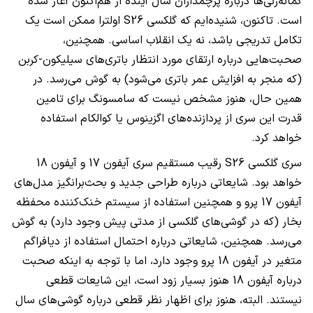
گمانه‌زنی‌ها درباره پرچمداران سال آینده از هم‌اکنون آغاز شده
است. تاکنون، شنیده‌ایم که گلکسی S26 اولترا ممکن است یک
تکامل تدریجی باشد، نه یک انقلاب اساسی. همچنین،
صحبت‌هایی درباره ارتقای مورد انتظار باتری‌های سیلیکون-کربن
(که منجر به افزایش عمر باتری می‌شود) به گوش می‌رسد. در
همین حال، هنوز مشخص نیست که سامسونگ برای تامین
قدرت این سری از پردازنده‌های اگزینوس یا کوالکام استفاده
خواهد کرد.
سری گلکسی S26 رقیب مستقیم سری آیفون 17 و آیفون 18
خواهد بود. شایعاتی درباره طراحی جدید و بحث‌برانگیز مدل‌های
آیفون 17 پرو و همچنین استفاده از سیستم خنک‌کننده محفظه
بخار (که در گوشی‌های گلکسی از مدتی پیش وجود دارد) به گوش
می‌رسد. همچنین، شایعاتی درباره احتمال استفاده از دیافراگم
متغیر در آیفون 18 پرو وجود دارد، اما با توجه به اینکه صحبت
درباره آیفون 18 هنوز بسیار زود است، این شایعات قطعی
نیستند. البته، هنوز برای اظهار نظر قطعی درباره گوشی‌های سال