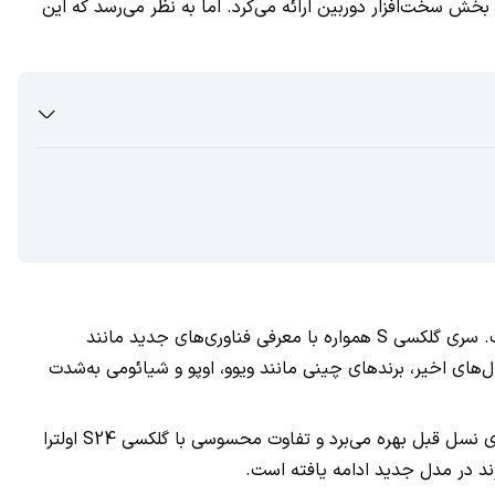
ر نسل جدید از سری گلکسی S، تغییرات و بهبودهای چشمگیری در بخش سخت‌افزار دوربین ارائه می‌کرد. اما به نظر می‌رسد که این
تا چند سال پیش، سامسونگ در کنار اپل و گوگل، جزو معدود برندهایی بود که به نوآوری در حوزه‌ی دوربین‌های موبایل توجه ویژه‌ای داشت. سری گلکسی S همواره با معرفی فناوری‌های جدید مانند
‌های اخیر، برندهای چینی مانند ویوو، اوپو و شیائومی به‌شدت
بااین‌حال، سامسونگ در گلکسی S25 اولترا تقریباً هیچ تغییری در سیستم دوربین ایجاد نکرده است. این گوشی از همان ترکیب سخت‌افزاری نسل قبل بهره می‌برد و تفاوت محسوسی با گلکسی S24 اولترا