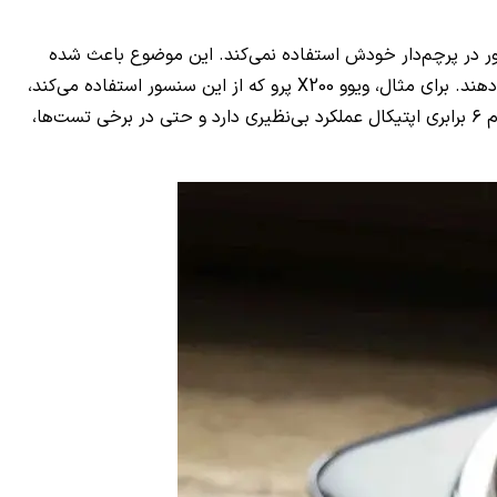
ا به دیگر برندها می‌فروشد، اما از این سنسور در پرچم‌دار خودش استفاده نمی‌کند. این موضوع باعث شده
است که رقبایی مانند ویوو بتوانند از سنسورهای پیشرفته‌تر استفاده کنند و در برخی موارد عملکرد بهتری نسبت به گلکسی S25 اولترا ارائه دهند. برای مثال، ویوو X200 پرو که از این سنسور استفاده می‌کند،
تصاویر زوم بسیار بهتری نسبت به پرچم‌دار سامسونگ ثبت می‌کند. از سوی دیگر، گوشی Find X8 Pro با لنز پریسکوپی ۵۰ مگاپیکسلی و زوم ۶ برابری اپتیکال عملکرد بی‌نظیری دارد و حتی در برخی تست‌ها،