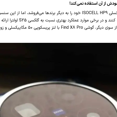
ودش از آن استفاده نمی‌کند!
یکی از تصمیمات عجیب سامسونگ این است که سنسور 200 مگاپیکسلی ISOCELL HP9 خود ر