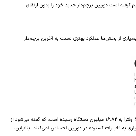
م گرفته است دوربین پرچم‌دار جدید خود را بدون ارتقای
منتشرشده، دلیل اصلی این تصمیم کمبود رقابت جدی است. با اینکه دستگاه‌هایی مانند ویوو X200 پرو و Find X8 Pro در بسیاری از بخش‌ها عملکرد بهتری نسبت به آخرین پرچم‌دار
در واقع، سامسونگ همچنان پرفروش‌ترین برند در بخش گوشی‌های پریمیوم اندرویدی محسوب می‌شود. طبق گزارش‌ها، فروش گلکسی S24 اولترا به 16.82 میلیون دستگاه رسیده است، که گفته می‌شود از
ازی به تغییرات گسترده در دوربین احساس نمی‌کنند. بنابراین،