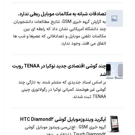
تصادفات شبانه به مکالمات موبایل ربطی ندارد.
به گزارش گروه خبری GSM، نتایج مطالعات دانشجویان
چند دانشگاه آمریکایی نشان داد که رابطه ای بین
مکالمات تلفنی موبایل و تصادفاتی که عصرها و شب ها
اتفاق می افتد، وجود ندارد.
چند گوشی اقتصادی جدید نوکیا در TENAA رویت
شد
بر اساس اسناد جدیدی که منتشر شده، به تازگی چند
گوشی غیر هوشمند کمپانی نوکیا در رگولاتوری چینی
TENAA ثبت شدند.
آپگرید ویندوزموبایل گوشی HTC Diamond2
گروه خبری GSM : اچ‌تی‌سی ویندوز موبایل گوشی
Touch Diamond2 را ارتقاء می‌دهد...