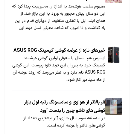
مفهوم ساعت هوشمند به اندازه‌ای محبوبیت پیدا کرد که
اپل دو سال پیش مجبور به ورود به این بازار شد. از
همان ابتدا اپل با تفکری متفاوت از دیگران قدم در این
راه گذاشت و تا امروز، که شاهد معرفی نسل دوم اپل
واچ هستیم، این تفکر ادامه پیدا کرده است. Apple
Watch Series 2 با وجود طراحی تکراری بهبودهای
خوبی پیدا کرده که آیفون‌داران را برای خرید قانع می‌کند.
خبرهای تازه از عرضه گوشی گیمینگ ASUS ROG
برای آشنایی با این محصول زیبا همراه جی‌اس‌ام باشید.
ایسوس هم امسال با معرفی اولین گوشی هوشمند
گیمینگ خود به پیروان این ترند تازه پیوست. این گوشی
ASUS ROG نام دارد و به نظر می‌رسد که روند عرضه آن
از ماه سپتامبر آغاز شود.
آنر بالاتر از هواوی و سامسونگ رتبه اول بازار
گوشی‌های تاشو چین را بدست آورد
در سه‌ماهه سوم سال جاری، آنر بیشترین تعداد از
گوشی‌‌های تاشو را عرضه کرده است.