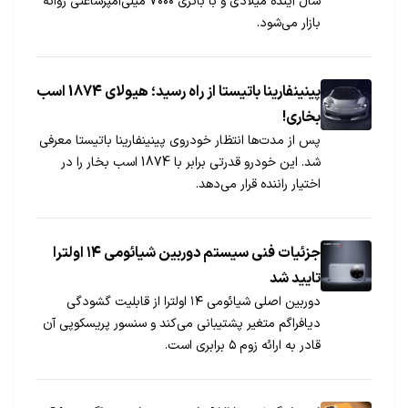
سال آینده میلادی و با باتری ۷۰۰۰ میلی‌آمپرساعتی روانه
بازار می‌شود.
پینینفارینا باتیستا از راه رسید؛ هیولای 1874 اسب
بخاری!
پس از مدت‌ها انتظار خودروی پینینفارینا باتیستا معرفی
شد. این خودرو قدرتی برابر با 1874 اسب بخار را در
اختیار راننده قرار می‌دهد.
جزئيات فنی سیستم دوربین شیائومی ۱۴ اولترا
تایید شد
دوربین اصلی شیائومی ۱۴ اولترا از قابلیت گشودگی
دیافراگم متغیر پشتیبانی می‌کند و سنسور پریسکوپی آن
قادر به ارائه زوم ۵ برابری است.