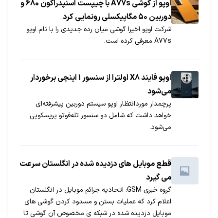
اوپو از گوشی A77s با چیپست اسنپدراگون 680 و
دوربین ۵۰ مگاپیکسلی رونمایی کرد
شرکت اوپو اخیرا گوشی میان رده جدیدی را با نام اوپو
A77s معرفی کرده است.
اوپو فایند X8 اولترا از سنسور ۱ اینچی برخوردار
می‌شود
پرچمدار موردانتظار اوپو سیستم دوربین پیشرفته‌ای
خواهد داشت که شامل دو سنسور تله‌فوتو پریسکوپی
می‌شود.
قطع موبایل های دزدیده شده در انگلستان سرعت
می گیرد
گروه خبری GSM: اتحادیه جرائم موبایل در انگلستان
اعلام کرد که عملیات بستن و مسدود کردن گوشی های
موبایل دزدیده شده در شبکه ی مخصوص آن گوشی تا