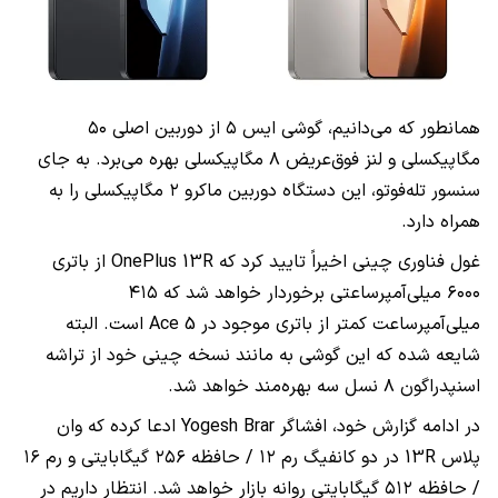
همانطور که می‌دانیم، گوشی ایس ۵ از دوربین اصلی ۵۰
مگاپیکسلی و لنز فوق‌عریض ۸ مگاپیکسلی بهره می‌برد. به جای
سنسور تله‌فوتو، این دستگاه دوربین ماکرو ۲ مگاپیکسلی را به
همراه دارد.
غول فناوری چینی اخیراً تایید کرد که OnePlus 13R از باتری
۶۰۰۰ میلی‌آمپرساعتی برخوردار خواهد شد که ۴۱۵
میلی‌آمپرساعت کمتر از باتری موجود در Ace 5 است. البته
شایعه شده که این گوشی به مانند نسخه چینی خود از تراشه
اسنپدراگون ۸ نسل سه بهره‌مند خواهد شد.
در ادامه گزارش خود، افشاگر Yogesh Brar ادعا کرده که وان
پلاس 13R در دو کانفیگ رم ۱۲ / حافظه ۲۵۶ گیگابایتی و رم ۱۶
/ حافظه ۵۱۲ گیگابایتی روانه بازار خواهد شد. انتظار داریم در