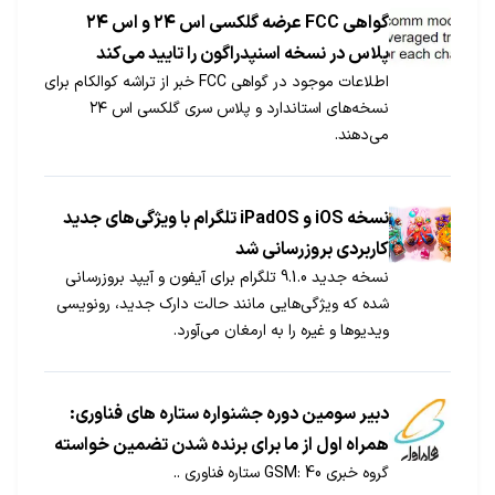
کسب و کاری در اینستاگرام به تعداد دنبال کنندگان او
گواهی FCC عرضه گلکسی اس ۲۴ و اس ۲۴
مربوط می شود؛ بنابراین تعداد فالوور در اینستاگرام امری
پلاس در نسخه اسنپدراگون را تایید می‌کند
مهم به شمار می رود
اطلاعات موجود در گواهی FCC خبر از تراشه کوالکام برای
نسخه‌های استاندارد و پلاس سری گلکسی اس ۲۴
می‌دهند.
نسخه iOS و iPadOS تلگرام با ویژگی‌های جدید
کاربردی بروزرسانی شد
نسخه جدید 9.1.0 تلگرام برای آیفون و آیپد بروزرسانی
شده که ویژگی‌هایی مانند حالت دارک جدید، رونویسی
ویدیوها و غیره را به ارمغان می‌آورد.
دبیر سومین دوره جشنواره ستاره های فناوری:
همراه اول از ما برای برنده شدن تضمین خواسته
گروه خبری GSM: 40 ستاره فناوری ..
بود، تن ندادیم از حضور در جشنواره انصراف داد!