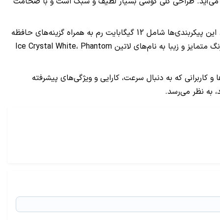
ویر وسیع و جذاب ایده‌آل به شمار می‌آید. طراحی کلی گوشی بسیار لطیف و سبک است و با ضخامت
گوشی HONOR GT در چندین پیکربندی متنوع عرضه خواهد شد که هرکدام به‌منظور برآورده کردن نیازهای مختلف کاربران طراحی شده‌اند. این پیکربندی‌ها شامل 12 گیگابایت رم به همراه گزینه‌های حافظه
داخلی 256 یا 512 گیگابایت و همچنین 16 گیگابایت رم با گزینه‌های ذخیره‌سازی 512 گیگابایت و 1 ترابایت می‌شوند. این دستگاه در سه رنگ متمایز و زیبا به نام‌های لاتین Ice Crystal White، Phantom
فعال است و با در نظر داشتن تاریخ عرضه 16 دسامبر، به‌ویژه برای گیمرها و کاربرانی که به دنبال سرعت، کارایی و ویژگی‌های پیشرفته
 به نظر می‌رسد.