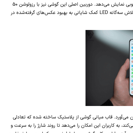
1.5K را به نمایش بگذارد. فرکانس 3840 هرتزی PWM این نمایشگر نیز تجربه‌ای نرم و روان را برای کاربران فراهم می‌آورد و جزئیات را به خوبی نمایش می‌دهد. دوربین اصلی این گوشی نیز با رزولوشن 50
مگاپیکسل و قابلیت تثبیت تصویر اپتیکال (OIS) به کاربران این امکان را می‌دهد تا تصاویر واضح و روشنی را ثبت کنند. همچنین، وجود فلاش سه‌گانه LED کمک شایانی به بهبود عکس‌های گرفته‌شده در
ی بالایی را برای کاربران به ارمغان می‌آورد. قاب میانی گوشی از پلاستیک ساخته شده که تعادلی
این گوشی همچنین با باتری 5,300 میلی‌آمپر ساعتی خود، که از شارژ سریع 100 وات پشتیبانی می‌کند، به کاربران این امکان را می‌دهد تا روند شارژ را به سرعت و