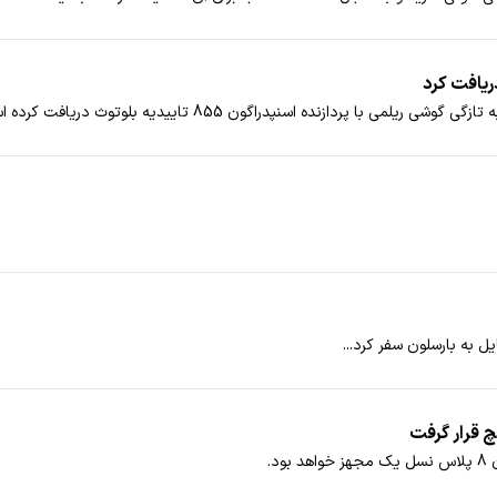
ردازنده اسنپدراگون 855 تاییدیه بلوتوث دریافت کرده است.