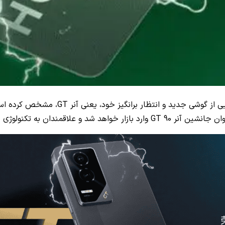
با معرفی سری Honor 300، شرکت آنر تاریخ 6
 با شوق و ذوق منتظر آن هستند.