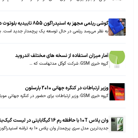
گوشی ریلمی مجهز به اسنپدراگون 855 تاییدیه بلوتوث دریافت کرد
به نظر می‌رسد ریلمی در حال توسعه یک پرچمدار جدید است. به تازگی گوشی ریلمی با پ
آمار میزان استفاده از نسخه های مختلف اندروید
گروه خبری GSM: شرکت گوگل مدتهاست که ...
وزیر ارتباطات در کنگره جهانی 2010 بارسلون
گروه خبری GSM: وزیر ارتباطات برای حضور در کنگره جهانی موبایل به بارسلون سفر کرد...
وان پلاس 10T با حافظه رم 16 گیگابایتی در لیست گیک‌بنچ قرار گرفت
جدیدترین مدل سری پرچمدار وان پلاس 10 به تراشه اسنپدراگون 8 پلاس نسل یک مجهز خواهد بود.