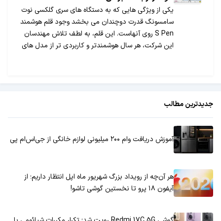
یکی از ویژگی هایی که به دستگاه های سری گلکسی نوت
سامسونگ قدرت دوچندان می بخشد وجود قلم هوشمند
S Pen روی آنهاست. این قلم، به لطف تلاش مهندسان
این شرکت، هر سال هوشمندتر و کاربردی تر از مدل های
پیشین خود می شود. طبیعتا سامسونگ ایده های
مختلفی برای بهبود هر چه بیشتر این وسیله دارد و در
خبرهای جدید منتشرشده از یک نمونه از آنها سخن به
میان آمده است.
جدیدترین مطالب
آموزش دریافت وام ۲۰۰ میلیونی لوازم خانگی از جی‌اس‌ام پی
هر آن‌چه از رویداد بزرگ شهریور ماه اپل انتظار داریم؛ از
آیفون ۱۸ پرو تا نخستین گوشی تاشو!
گوشی Redmi 17C 5G رویت شد؛ تکرار مکررات شیائومی با