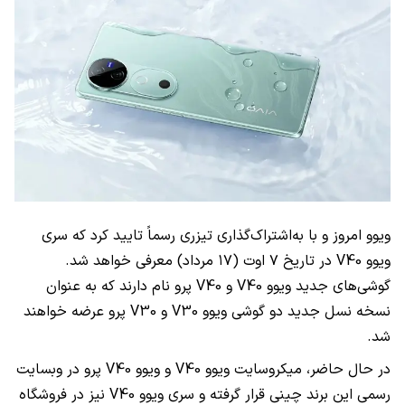
ویوو امروز و با به‌اشتراک‌گذاری تیزری رسماً تایید کرد که سری
ویوو V40 در تاریخ ۷ اوت (۱۷ مرداد) معرفی خواهد شد.
گوشی‌های جدید ویوو V40 و V40 پرو نام دارند که به عنوان
نسخه نسل جدید دو گوشی ویوو V30 و V30 پرو عرضه خواهند
شد.
در حال حاضر، میکروسایت ویوو V40 و ویوو V40 پرو در وبسایت
رسمی این برند چینی قرار گرفته و سری ویوو V40 نیز در فروشگاه