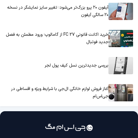
آیفون ۲۰ پرو بزرگ‌تر می‌شود؛ تغییر سایز نمایشگر در نسخه
۲۰ سالگی آیفون
خرید اکانت قانونی FC 27 از گامالوپ؛ ورود مطمئن به فصل
جدید فوتبال
بررسی جدیدترین نسل کیف پول لجر
آغاز فروش لوازم خانگی ال‌جی با شرایط ویژه و اقساطی در
جی‌اس‌ام