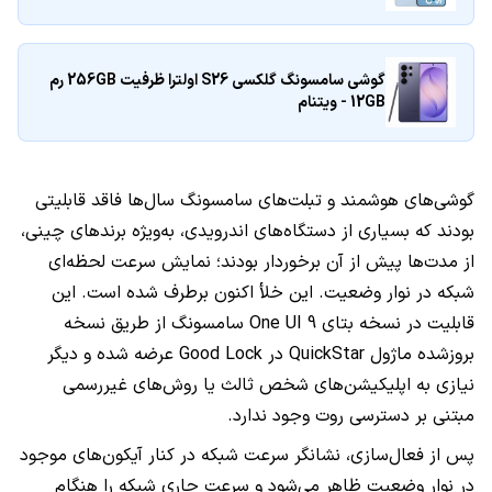
گوشی سامسونگ گلکسی S26 اولترا ظرفیت 256GB رم
12GB - ویتنام
گوشی‌های هوشمند و تبلت‌های سامسونگ سال‌ها فاقد قابلیتی
بودند که بسیاری از دستگاه‌های اندرویدی، به‌ویژه برندهای چینی،
از مدت‌ها پیش از آن برخوردار بودند؛ نمایش سرعت لحظه‌ای
شبکه در نوار وضعیت. این خلأ اکنون برطرف شده است. این
قابلیت در نسخه بتای One UI 9 سامسونگ از طریق نسخه
بروزشده ماژول QuickStar در Good Lock عرضه شده و دیگر
نیازی به اپلیکیشن‌های شخص ثالث یا روش‌های غیررسمی
مبتنی بر دسترسی روت وجود ندارد.
پس از فعال‌سازی، نشانگر سرعت شبکه در کنار آیکون‌های موجود
در نوار وضعیت ظاهر می‌شود و سرعت جاری شبکه را هنگام