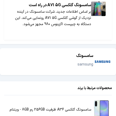
سامسونگ گلکسی A71 5G در راه است
بر اساس اطلاعات جدید، شرکت سامسونگ در آینده
نزدیک از گوشی گلکسی A71 5G رونمایی می‌کند. این
دستگاه به چیپست اگزینوس 980 مجهز می‌شود.
سامسونگ
samsung
محصولات مرتبط با برند
سامسونگ گلکسی A36 ظرفیت 256GB رم 8GB - ویتنام