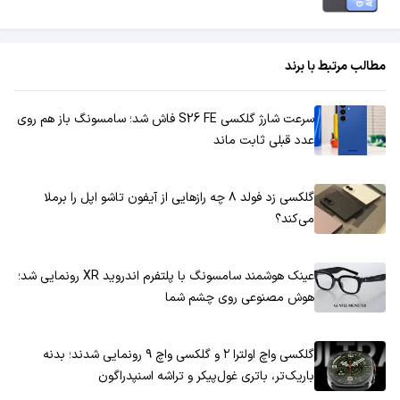
مطالب مرتبط با برند
سرعت شارژ گلکسی S26 FE فاش شد؛ سامسونگ باز هم روی
عدد قبلی ثابت ماند
گلکسی زد فولد ۸ چه رازهایی از آیفون تاشو اپل را برملا
می‌کند؟
عینک هوشمند سامسونگ با پلتفرم اندروید XR رونمایی شد؛
هوش مصنوعی روی چشم شما
گلکسی واچ اولترا ۲ و گلکسی واچ ۹ رونمایی شدند؛ بدنه
باریک‌تر، باتری غول‌پیکر و تراشه اسنپدراگون