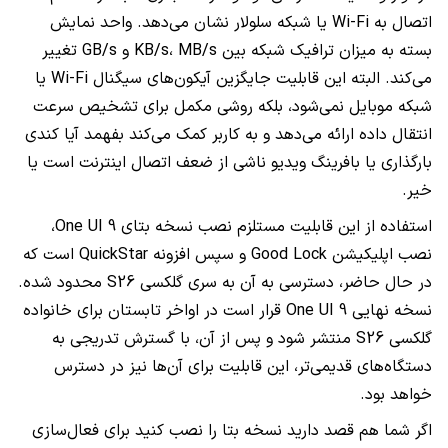
اتصال به Wi-Fi یا شبکه سلولار نشان می‌دهد. واحد نمایش
بسته به میزان ترافیک شبکه بین KB/s، MB/s و GB/s تغییر
می‌کند. البته این قابلیت جایگزین آیکون‌های سیگنال Wi-Fi یا
شبکه موبایل نمی‌شود، بلکه روشی مکمل برای تشخیص سرعت
انتقال داده ارائه می‌دهد و به کاربر کمک می‌کند بفهمد آیا کندی
بارگذاری یا بافرینگ ویدیو ناشی از ضعف اتصال اینترنت است یا
خیر.
استفاده از این قابلیت مستلزم نصب نسخه بتای One UI 9،
نصب اپلیکیشن Good Lock و سپس افزونه QuickStar است که
در حال حاضر، دسترسی به آن به سری گلکسی S26 محدود شده.
نسخه نهایی One UI 9 قرار است در اواخر تابستان برای خانواده
گلکسی S26 منتشر شود و پس از آن، با گسترش تدریجی به
دستگاه‌های قدیمی‌تر، این قابلیت برای آن‌ها نیز در دسترس
خواهد بود.
اگر شما هم قصد دارید نسخه بتا را نصب کنید برای فعال‌سازی