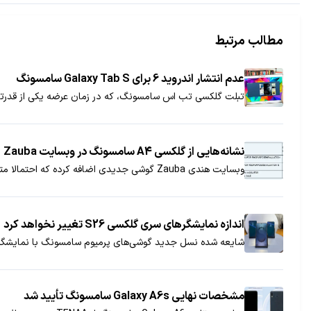
مطالب مرتبط
عدم انتشار اندروید 6 برای Galaxy Tab S سامسونگ
تبلت گلکسی تب اس سامسونگ، که در زمان عرضه یکی از قدرتمندترین تبلت‌های
نشانه‌هایی از گلکسی A4 سامسونگ در وبسایت Zauba
وبسایت هندی Zauba گوشی جدیدی اضافه کرده که احتمالا متعلق به سامسونگ و سری گلکسی A این شرکت است.
اندازه نمایشگر‌های سری گلکسی S26 تغییر نخواهد کرد
شایعه شده نسل جدید گوشی‌های پرمیوم سامسونگ با نمایشگره
مشخصات نهایی Galaxy A6s سامسونگ تأیید شد