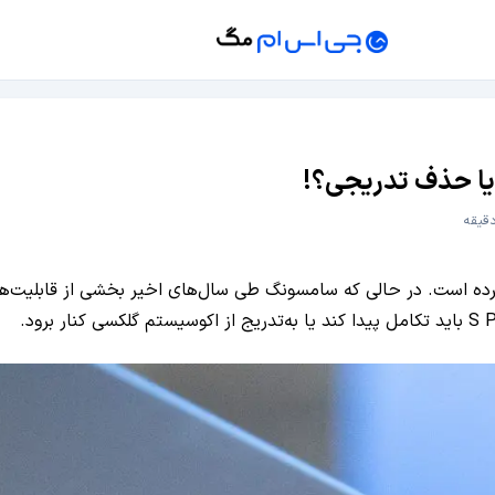
 قلم S Pen سامسونگ را زیر سؤال برده است. در حالی که سامسونگ طی سال‌های اخیر بخش