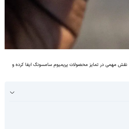
ز نمادهای اصلی نوآوری سامسونگ در دنیای گوشی‌های هوشمند بوده است. این ابزار از دوران سری Note تا امروز، نقش مهمی در تمایز محصولات پریمیوم سامسونگ ایفا کرده و