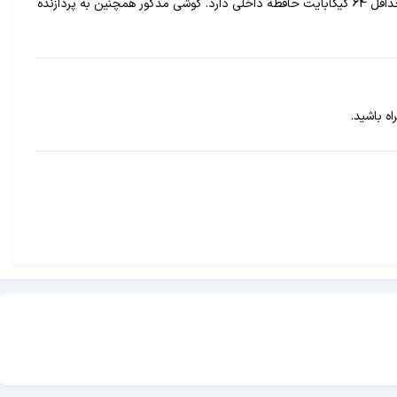
میان رده تازه Galaxy A6s سامسونگ از TENAA مجوز دریافت کرده و مشخصات آن مورد تأیید قرار گرفته است. این پردازنده 6 گیگابایت رم و حداقل 64 گیگابایت حافظه داخلی دارد. گوشی مذکور همچنین به پردازنده