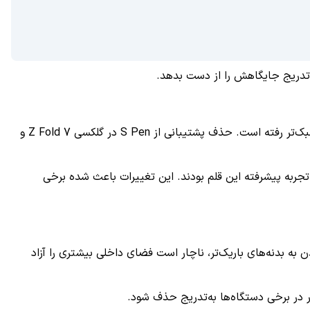
در سال‌های اخیر، سامسونگ چند تصمیم مهم گرفته که نشان می‌دهد اولویت این شرکت بیشتر به سمت ساخت دستگاه‌های باریک‌تر و سبک‌تر رفته است. حذف پشتیبانی از S Pen در گلکسی Z Fold 7 و
ا از S Pen حذف کرد؛ ویژگی‌هایی که پیش‌تر بخشی از تجربه پیشرفته این قلم بودند. این تغییرات باعث شده برخی
نگ برای رسیدن به بدنه‌های باریک‌تر، ناچار است فضای داخلی بیشتری را آزاد