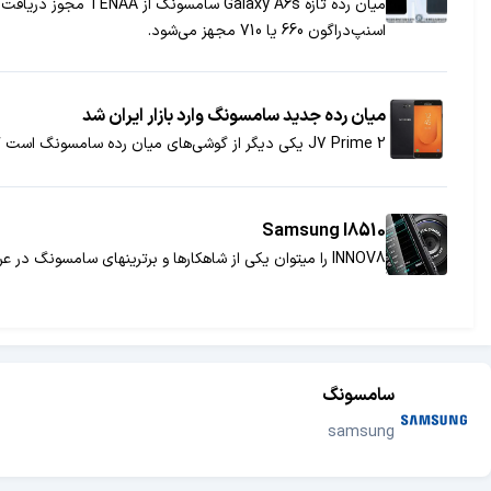
اسنپ‌دراگون 660 یا 710 مجهز می‌شود.
میان رده جدید سامسونگ وارد بازار ایران شد
J7 Prime 2 یکی دیگر از گوشی‌های میان رده سامسونگ است که به‌تازگی وارد بازار ایران شده. برای اطلاع از قیمت و جزییات این گوشی با ما همراه باشید.
Samsung I8510
INNOV8 را می­توان یکی از شاهکارها و برترین­های سامسونگ در عرصه دوربین و صفحه نمایش دانست...
سامسونگ
samsung