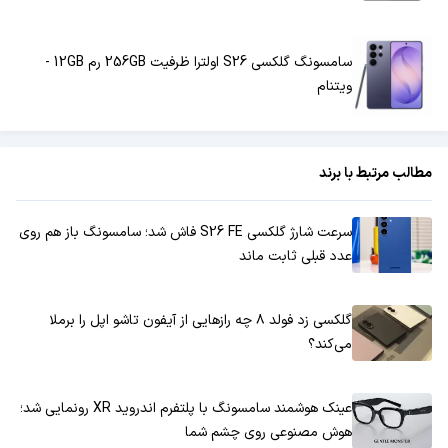
سامسونگ گلکسی S26 اولترا ظرفیت 256GB رم 12GB -
ویتنام
مطالب مرتبط با برند
سرعت شارژ گلکسی S26 FE فاش شد؛ سامسونگ باز هم روی
عدد قبلی ثابت ماند
گلکسی زد فولد ۸ چه رازهایی از آیفون تاشو اپل را برملا
می‌کند؟
عینک هوشمند سامسونگ با پلتفرم اندروید XR رونمایی شد؛
هوش مصنوعی روی چشم شما