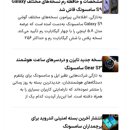
مشخصات و حافظه رم نسخه‌های مختلف Galaxy
S9 سامسونگ فاش شد
به‌تازگی، اطلاعاتی پیرامون نسخه‌های مختلف گوشی
Galaxy S9 سامسونگ به‌دست آمده است که عرضه
مدل 5.8 اینچی را با چهار گیگابایت رم تأیید می‌کند.
نسخه پلاس با شش گیگابایت رم و حداکثر 256
گیگابایت حافظه عرضه خواهد شد.
نسخه جدید تایزن و دردسرهای ساعت هوشمند
Gear S3 سامسونگ
به تازگی شرکت‎هایی نظیر اپل و سامسونگ برای پلتفرم
دستگاه‎های هوشمندشان، جدیدترین بسته به روز رسانی
را منتشر نموده‎اند که نارضایتی کاربران بسیاری را به
همراه داشته است. اما این‎بار آپدیت کدام یک از
دستگاه‎های هوشمند مشکل آفرینی کرده است؟!
انتشار آخرین بسته امنیتی اندروید برای
پرچمداران سامسونگ