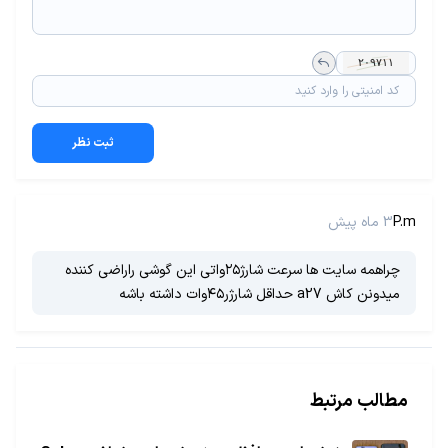
ثبت نظر
P.m
3 ماه پیش
چراهمه سایت ها سرعت شارژ۲۵واتی این گوشی راراضی کننده
میدونن کاش a27 حداقل شارژر۴۵وات داشته باشه
مطالب مرتبط