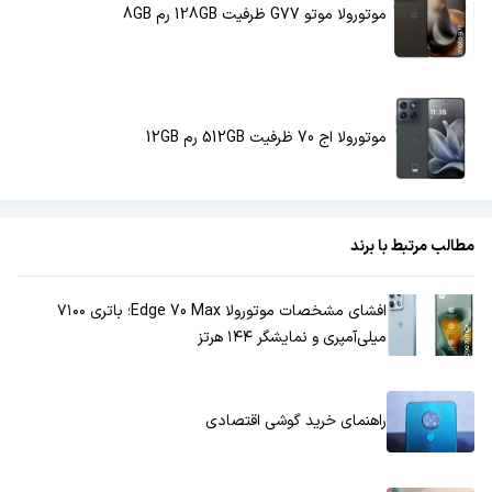
موتورولا موتو G77 ظرفیت 128GB رم 8GB
موتورولا اج 70 ظرفیت 512GB رم 12GB
مطالب مرتبط با برند
افشای مشخصات موتورولا Edge 70 Max؛ باتری ۷۱۰۰
میلی‌آمپری و نمایشگر ۱۴۴ هرتز
راهنمای خرید گوشی اقتصادی