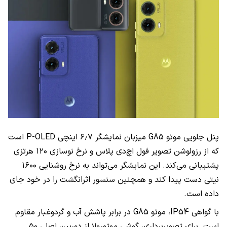
پنل جلویی موتو G85 میزبان نمایشگر ۶٫۷ اینچی P-OLED است
که از رزولوشن تصویر فول اچ‌دی پلاس و نرخ نوسازی ۱۲۰ هرتزی
پشتیبانی می‌کند. این نمایشگر می‌تواند به نرخ روشنایی ۱۶۰۰
نیتی دست پیدا کند و همچنین سنسور اثرانگشت را در خود جای
داده است.
با گواهی IP54، موتو G85 در برابر پاشش آب و گردوغبار مقاوم
است. برای تصویربرداری، گوشی موتورولا از دوربین اصلی ۵۰