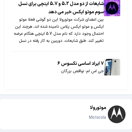
شایعات از دو مدل 5.2 و 5.7 اینچی برای نسل
سوم موتو ایکس خبر می دهد
بین اعضای شرکت موتورولا این دو گوشی فعلا موتو
ایکس و موتو ایکس پلاس نامیده شده اند، هرچند این
احتمال وجود دارد که نام مدل 5.7 اینچی هنگام عرضه
تغییر کند. طبق شایعات، دوربین به کار رفته در نسل
سوم موتو ایکس کنترل های دستی را در اختیار کاربر قرار
می دهد. از دوربین این گوشی طوری صحبت شده است
که ظاهرا بهترین نمونه بین گوشی های موتو ایکس
7 ایراد اساسی نکسوس 6
موتورولا خواهد بود. مدل 5.7 اینچی موتو ایکس از
جی اس ام: نواقص بزرگان
اسپیکرهای استریو نیز بهره می برد، اما هنوز مشخص
نشده مدل کوچک تر نیز به چنین اسپیکرهایی مجهز می
شود یا خیر.
موتورولا
Motorola