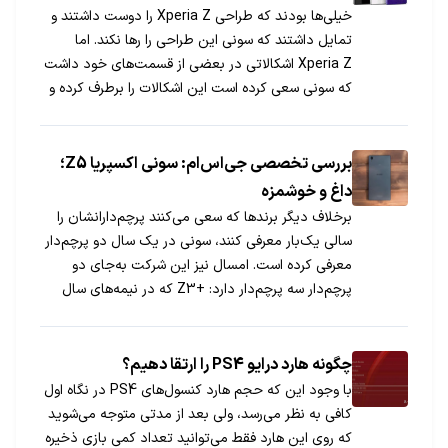
خیلی‌ها بودند که طراحی Xperia Z را دوست داشتند و
تمایل داشتند که سونی این طراحی را رها نکند. اما
Xperia Z اشکالاتی در بعضی از قسمت‌های خود داشت
که سونی سعی کرده است این اشکالات را برطرف کرده و
بهترین تجربه کاربری را که می‌توانسته ارائه بدهد. این
گوشی به ویژگی‌ها و امکاناتی مجهز […]
بررسی تخصصی جی‌اس‌ام: سونی اکسپریا Z5؛
داغ و خوشمزه
برخلاف دیگر برندها که سعی می‌کنند پرچم‌دارانشان را
سالی یک‌بار معرفی کنند، سونی در یک سال دو پرچم‌دار
معرفی کرده است. امسال نیز این شرکت به‌جای دو
پرچم‌دار سه پرچم‌دار دارد: +Z3 که در نیمه‌های سال
2015 معرفی شد و Z5 و Z5 Premium که پرچم‌داران
آخر سال سونی هستند.
چگونه هارد درایو PS4 را ارتقا دهیم؟
با وجود این که حجم هارد کنسول‌های PS4 در نگاه اول
کافی به نظر می‌رسد، ولی بعد از مدتی متوجه می‌شوید
که روی این هارد فقط می‌توانید تعداد کمی بازی ذخیره