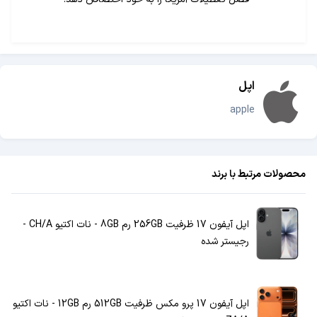
اپل
apple
محصولات مرتبط با برند
اپل آیفون 17 ظرفیت 256GB رم 8GB - نات اکتیو CH/A -
رجیستر شده
اپل آیفون 17 پرو مکس ظرفیت 512GB رم 12GB - نات اکتیو