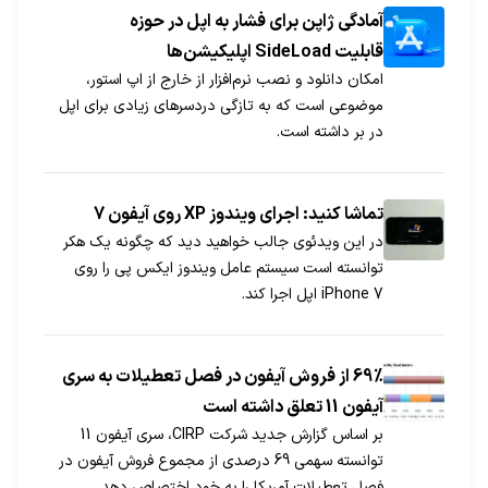
تشخیص عنبیه چشم می‌دهد!
آمادگی ژاپن برای فشار به اپل در حوزه
قابلیت SideLoad اپلیکیشن‌ها
امکان دانلود و نصب نرم‌افزار از خارج از اپ استور،
موضوعی است که به تازگی دردسرهای زیادی برای اپل
در بر داشته است.
تماشا کنید: اجرای ویندوز XP روی آیفون 7
در این ویدئوی جالب خواهید دید که چگونه یک هکر
توانسته است سیستم عامل ویندوز ایکس پی را روی
iPhone 7 اپل اجرا کند.
69% از فروش آیفون در فصل تعطیلات به سری
آیفون 11 تعلق داشته است
بر اساس گزارش جدید شرکت CIRP، سری آیفون 11
توانسته سهمی 69 درصدی از مجموع فروش آیفون در
فصل تعطیلات آمریکا را به خود اختصاص دهد.