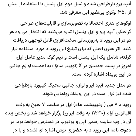
آیپد
پرو
بازطراحی
شده
و
نسل
دوم
اپل
پنسل
با
استفاده
از
بیش
از ۳۵۰
لوگوی
بی‌نظیر
اپل
معرفی
شد
.
لوگوهای
هنری
احتمالا
به
تصویرسازی
و
قابلیت‌های
طراحی
گرافیکی آیپد پرو و اپل پنسل
اشاره
می‌کنند
که
انتظار
می‌رود
هر
دو
در
این
رویداد
به‌روزرسانی
سخت‌افزاری
قابل
توجهی
دریافت
کنند
اثر
هنری
اصلی
که
برای
تبلیغ
این
رویداد
مورد
استفاده
قرار
.
گرفته،
شامل یک
اپل پنسل
است
و
تیم
کوک
مدیر
عامل
اپل،
امروز
در
پست
جدیدی
در X
توییتر
سابق
به
اهمیت
لوازم
جانبی
)
(
در این
رویداد
اشاره
کرده است.
دو
مدل
جدید
آیپد
ایر
و
لوازم
جانبی مجیک کیبورد بازطراحی
شده
نیز
قرار
است
در
این
رویداد
رونمایی
شوند
.
رویداد ۷
می (اردیبهشت ماه)
اپل
در
ساعت ۷
صبح
به
وقت
اقیانوس
آرام (۱۷:۳۰ به وقت ایران)
برگزار
خواهد
شد
و
پخش
زنده
آن
در وب سایت رسمی اپل
و یوتیوب
در
دسترس
خواهد
بود
در
.
دعوت
نامه این
رویداد
به
حضوری بودن
اشاره
ای
نشده و با در