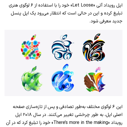
اپل
رویداد
آتی «Let Loose»
خود
را
با
استفاده
از
۶
لوگوی
هنری
تبلیغ کرده و این
در
حالی است
که
انتظار
می‌رود
یک
اپل پنسل
جدید
معرفی
شود.
این ۶
لوگوی
مختلف
به‌طور
تصادفی
و
پس
از
تازه‌سازی
صفحه
اصلی
اپل،
به طور چرخشی تغییر می‌کنند
در
سال ۲۰۱۸
اپل
.
رویداد «There’s more in the making»
خود
را
تبلیغ
کرد
که
در
آن