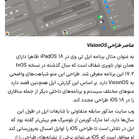
عناصر طراحی VisionOS
به
عنوان
مثال
برنامه اپل تی وی
در iPadOS 18 ظاهرا
دارای
همان
نوار
ناوبری
شفاف
است
که
سال
گذشته
در
نسخه tvOS
17.2
این
برنامه
معرفی
شد
طراحی
این
منو
شباهت‌های
واضحی
.
به VisionOS
دارد
بر
اساس
این
گزارش،
اپل
همچنین
قصد
دارد
.
منوهای
مختلف
سیستم
و
برنامه‌های
داخلی
دیگر
از
جمله
سافاری
را
در iOS 18 طراحی مجدد
کند
.
وب
سایت مذکور
سابقه
متفاوتی
با
شایعات
اپل
در
طول این
سال‌ها
دارد،
اما
مارک
گورمن
از
بلومبرگ
هم پیش‌تر
گفته بود
که
اپل
در
تلاش
است
تا
طراحی iOS
را اوایل
امسال
به‌روزرسانی
کند
.
او
موافق است
که iOS
می‌تواند
برخی
از
نشانه‌های
طراحی
را
از