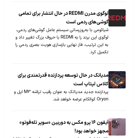
لوگوی مدرن REDMI در حال انتشار برای تمامی
گوشی‌های ردمی است
شیائومی با به‌روزرسانی سیستم عامل گوشی‌های ردمی،
لوگوی این برند را به REDMI با حروف بزرگ تغییر داد و
به این ترتیب، فاز نهایی بازسازی هویت بصری ردمی را
تکمیل کرد.
مدیاتک در حال توسعه پردازنده قدرتمندی برای
کلاس لپتاپ است
پردازنده جدید مدیاتک به عنوان رقیب تراشه M3 اپل و
Oryon کوالکام عرضه خواهد شد.
آیفون ۱۶ پرو مکس به دوربین «سوپر تله‌فوتو»
مجهز خواهد بود!