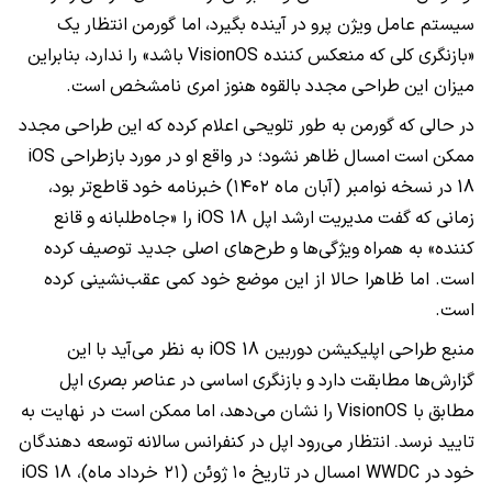
سیستم عامل ویژن پرو
در
آینده
بگیرد،
اما گورمن
انتظار
یک
«بازنگری
کلی
که
منعکس
کننده VisionOS
باشد» را
ندارد،
بنابراین
میزان این
طراحی
مجدد
بالقوه
هنوز
امری نامشخص
است.
در
حالی
که
گورمن
به طور تلویحی
اعلام
کرده
که
این
طراحی
مجدد
ممکن
است
امسال
ظاهر
نشود؛ در واقع
او
در
مورد
بازطراحی iOS
18
در
نسخه
نوامبر (آبان ماه ۱۴۰۲)
خبرنامه
خود
قاطع‌تر
بود،
زمانی
که
گفت
مدیریت
ارشد
اپل iOS 18
را «جاه‌طلبانه
و
قانع
کننده» به همراه
ویژگی‌ها
و
طرح‌های اصلی جدید توصیف
کرده
است. اما ظاهرا حالا از این موضع خود کمی عقب‌نشینی کرده
است.
منبع
طراحی
اپلیکیشن
دوربین iOS 18
به نظر می‌آید
با
این
گزارش‌ها
مطابقت
دارد
و
بازنگری
اساسی
در
عناصر
بصری
اپل
مطابق
با VisionOS
را
نشان
می‌دهد،
اما
ممکن
است در نهایت به
تایید نرسد
انتظار
می‌رود
اپل
در
کنفرانس
سالانه
توسعه ‌دهندگان
.
خود
در WWDC امسال
در
تاریخ ۱۰
ژوئن (۲۱ خرداد ماه)، iOS 18