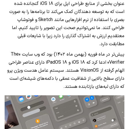
عنوان
بخشی
از منابع طراحی اپل
برای iOS 18 گنجانده
شده
است
که
به
توسعه
دهندگان
کمک
می‌کند تا
برنامه‌ها
را
به
صورت
بصری
با
استفاده
از
نرم
افزارهایی
مانند Sketch
و فوتوشاپ
طراحی
کنند
ما
نمی‌توانیم
صحت این
تصویر
را
تایید
کنیم،
اما
.
معتقدیم
ارزش
به
اشتراک
گذاری
را
دارد
زیرا
با
شایعات
قبلی
مطابقت
دارد.
پیش‌تر در
ماه
فوریه (بهمن ماه ۱۴۰۲) بود که
وب
سایت «The
Verifier»
ادعا
کرد
که iOS 18
و iPadOS 18
دارای
عناصر
طراحی
الهام
گرفته
از VisionOS هستند
سیستم ‌عامل
هدست
ویژن
پرو
.
دارای
سطح
بالایی
از
شفافیت
عمقی
با
دکمه‌های
شیشه‌ای
است
که
دارای
لبه‌های
بازتابنده
هستند.