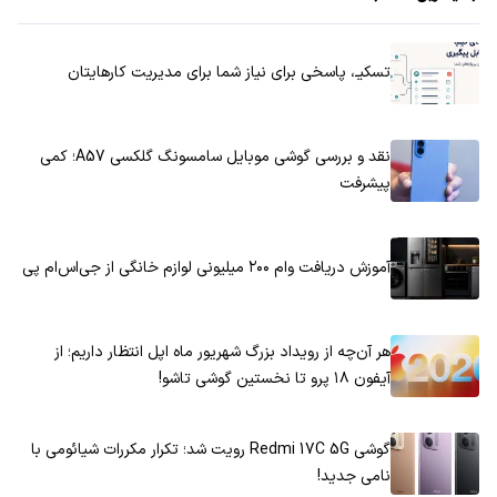
تسکیـ، پاسخی برای نیاز شما برای مدیریت کارهایتان
نقد و بررسی گوشی موبایل سامسونگ گلکسی A57؛ کمی
پیشرفت
آموزش دریافت وام ۲۰۰ میلیونی لوازم خانگی از جی‌اس‌ام پی
هر آن‌چه از رویداد بزرگ شهریور ماه اپل انتظار داریم؛ از
آیفون ۱۸ پرو تا نخستین گوشی تاشو!
گوشی Redmi 17C 5G رویت شد؛ تکرار مکررات شیائومی با
نامی جدید!