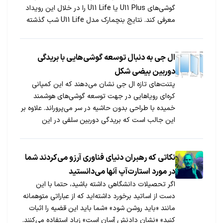
گوشی‌های U11 Plus یا U11 Life را در خلال این رویداد
معرفی کند. نتایج بنچمارک مدل U11 Life شب گذشته
منتشر شد و از احتمال معرفی آن در دو نسخه با
پردازنده‌های متفاوت خبر داد.
ال جی به دنبال توسعه گوشی‌هایی با بریدگی
دوربین بیضی شکل
پتنت‌های تازه ال جی نشان می‌دهند که این کمپانی
کره‌ای رویاهایی در جهت توسعه گوشی‌های هوشمند
خمیده با طراحی بدون حاشیه در سر می‌پروراند. علاوه بر
این جالب است که بریدگی دوربین سلفی در این
طراحی‌ها به شکل بیضی دیده می‌شود.
نکاتی که رهبران دنیای فناوری آرزو می‌کردند شما
در مورد استارت‌آپ آنها می‌دانستید
اگر تحصیلات دانشگاهی داشته باشید، حتما با این
دست از اساتید برخورد داشته‌اید که از عباراتی متوهمانه
مانند «باید روشن شود» «شما باید این قضیه را اثبات
کنید» «نشان دادنش آسان است» زیاد استفاده می‌کنند.