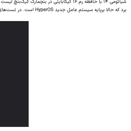
برد که حالا برپایه سیستم عامل جدید HyperOS است. در تست‌های تک هسته‌ای و چند هسته‌ای گیک‌بنچ ۶، شیائومی ۱۴ به ترتیب امتیازهای ۲۲۴۴ و ۶۸۲۰ را به خود اختصاص داده است.