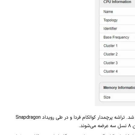
طبق جدیدترین گزارش منتشر شده، پایگاه اطلاعاتی گیک‌بنچ تایید می‌کند که شیائومی ۱۴ به تراشه اسنپدراگون ۸ نسل سه مجهز خواهد شد. تراشه پرچمدار کوالکام فردا و در طی رویداد Snapdragon