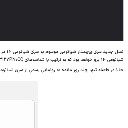
شیائومی ۱۴ پرو خواهد بود که به ترتیب با شناسه‌های 23127PN0CC و 23116PN5BC عرضه خواهند شد.
حالا در فاصله تنها چند روز مانده به رونمایی رسمی از سری شیائومی ۱۴، نسخه استاندارد سری امروز در بنچمارک گیک‌بنچ لیست و سخت‌افزار به کار رفته در آن تایی