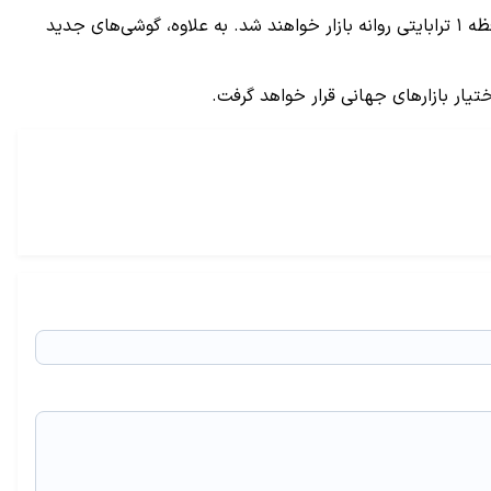
شایان ذکر است که سری شیائومی ۱۴ احتمالا در سه کانفیگ رم ۱۲ / حافظه ۲۵۶ گیگابایتی، رم ۱۶ / حافظه ۵۱۲ گیگابایتی و رم ۱۶ / حافظه ۱ ترابایتی روانه بازار خواهند شد. به علاوه، گوشی‌های جدید