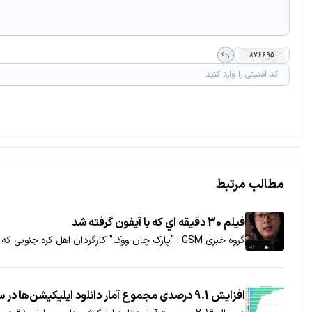
مطالب مرتبط
فيلم 30 دقيقه اي كه با آيفون گرفته شد
گروه خبری GSM : "پارک چان-ووک" کارگردان اهل کره جنوبی که یکی از فیلمهای وی در سال 2003 بسیار جنجال...
افزایش 9.1 درصدی مجموع آمار دانلود اپلیکیشن‌ها در سال 2019