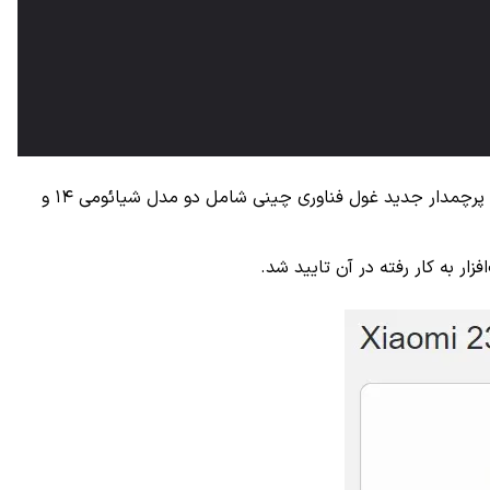
نسل جدید سری پرچمدار شیائومی موسوم به سری شیائومی ۱۴ در طی هفته جاری و در تاریخ ۴ آبان (۲۶ اکتبر) معرفی خواهد شد. سری پرچمدار جدید غول فناوری چینی شامل دو مدل شیائومی ۱۴ و