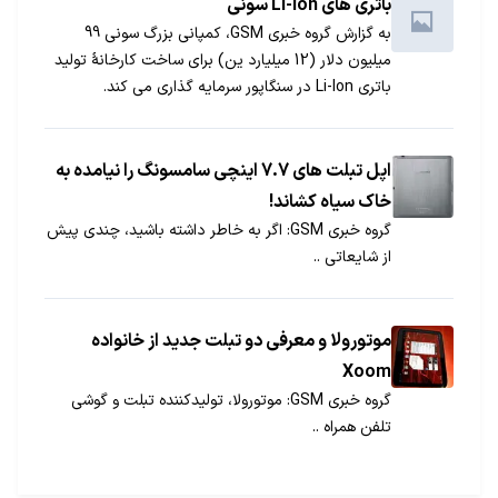
باتری های Li-Ion سونی
به گزارش گروه خبری GSM، کمپانی بزرگ سونی 99
میلیون دلار (12 میلیارد ین) برای ساخت کارخانۀ تولید
باتری Li-Ion در سنگاپور سرمایه گذاری می کند.
اپل تبلت های 7.7 اینچی سامسونگ را نیامده به
خاک سیاه کشاند!
گروه خبری GSM: اگر به خاطر داشته باشید، چندی پیش
از شایعاتی ..
موتورولا و معرفی دو تبلت جديد از خانواده
Xoom
گروه خبری GSM: موتورولا، تولیدكننده تبلت و گوشی
تلفن همراه ..