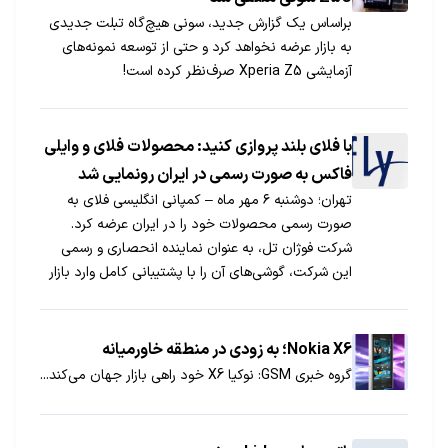
براساس یک گزارش جدید، سونی هیچ‌گاه تبلت جدیدی
به بازار عرضه نخواهد کرد و حتی از توسعه نمونه‌های
آزمایشی Xperia Z5 صرف‌نظر کرده است!
با فلای بلند پروازی کنید: محصولات فلای و وایلی
فاکس به صورت رسمی در ایران رونمایی شد
تهران؛ دوشنبه ۶ مهر ماه – کمپانی انگلیسی فلای به
صورت رسمی محصولات خود را در ایران عرضه کرد.
شرکت فوژان تل، به عنوان نماینده انحصاری و رسمی
این شرکت، گوشی‌های آن را با پشتیبانی کامل وارد بازار
کرده و خدمات پس از فروش را به خریداران عرضه
می‌کند. فلای از سال ۲۰۰۳ میلادی فعالیت رسمی خودش
را در لندن آغاز کرده است و هم اکنون در بازار کشورهایی
Nokia X6؛ به زودی در منطقه خاورمیانه
چون روسیه، اوکراین، هندوستان و اروپای جنوبی حضور
گروه خبری GSM: نوکیا X6 خود راهی بازار جهان می‌کند...
فعالی دارد.