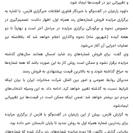
و تغییراتی نیز در قیمت‌ها ایجاد شود.
داوود زارعیان در گفت‌وگو با خبرنگار فناوری اطلاعات خبرگزاری فارس، با اشاره به
برگزاری مزایده فروش شماره‌های رند همراه اول، اظهار داشت: تصمیم‌گیری در
خصوص نحوه‌ و چگونگی برگزاری مزایده در مراحل آخر است و نهایتاً تا دو
هفته آینده (شهریور ماه) نحوه واگذاری اعلام خواهد شد كه بلافاصله نیز
عملیات اجرایی آن آغاز می‌شود.
وی گفت: برای فروش شماره‌های رند شاید امسال همانند سال‌های گذشته
مزایده‌ برقرار نشود و ممكن است روش كار به این صورت باشد كه همه شماره‌ها
به حراج گذاشته شوند و به بالاترین قیمت پیشنهادی به فروش رسند.
مدیركل روابط عمومی و امور بین الملل شركت مخابرات ایران با بیان اینكه
شرایط نسبت به گذشته تغییر خواهد كرد، ادامه داد: به این وسیله انتخاب‌های
مردم نیز بیشتر خواهد شد؛ ضمن اینكه ممكن است در قیمت‌ها نیز تغییراتی
ایجادشود.
به گزارش فارس، پیش از این زارعیان در گفت‌وگو با فارس از برگزاری مزایده
برای رندترین شماره همراه اول به روش جدید تا پایان تابستان خبر داده بود.
بنابراین گزارش، تاكنون 15 دوره مزایده شماره‌های رند برگزار شده كه شماره‌های