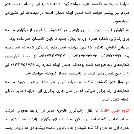
شرایط نسبت به گذشته تغییر خواهد كرد، ادامه داد: به این وسیله انتخاب‌های
مردم نیز بیشتر خواهد شد؛ ضمن اینكه ممكن است در قیمت‌ها نیز تغییراتی
ایجادشود.
به گزارش فارس، پیش از این زارعیان در گفت‌وگو با فارس از برگزاری مزایده
برای رندترین شماره همراه اول به روش جدید تا پایان تابستان خبر داده بود.
بنابراین گزارش، تاكنون 15 دوره مزایده شماره‌های رند برگزار شده كه شماره‌های
رند 09122222222، ‌09123333333 و 09124444444 از جمله گران‌ترین
شماره‌های رند فروخته شده بوده‌اند؛ ضمن اینكه شماره رند 09123456789 نیز
از در بین شماره‌هایی است كه تابستان امسال فروخته خواهند شد.
در سال‌های گذشته شركت مخابرات ایران هر ساله چندین دوره مزایده
شماره‌های رند برگزار می‌كرد كه در سال جاری برگزاری این مزایده بنابر دلایلی
انجام نشده است
گروه خبری GSM:
به نقل ازخبرگزاری فارس- مدیر كل روابط عمومی شركت
مخابرات ایران گفت: امسال ممكن است به جای برگزاری مزایده، شماره‌های رند
همراه اول به حراج گذاشته شوند و به بالاترین قیمت پیشنهادی به فروش رسند