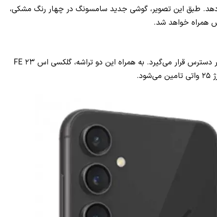
را در چهار رنگ نشان می‌دهد. طبق این تصویر، گوشی جدید سامسونگ در چهار رنگ مشکی،
براساس گزارش‌های قبلی، گوشی موردانتظار سامسونگ در دو نسخه تراشه اگزینوس ۲۲۰۰ و اسنپدراگون ۸ نسل یک برای بازارهای مختلف در دسترس قرار می‌گیرد. به همراه این دو تراشه، گلکسی اس ۲۳ FE