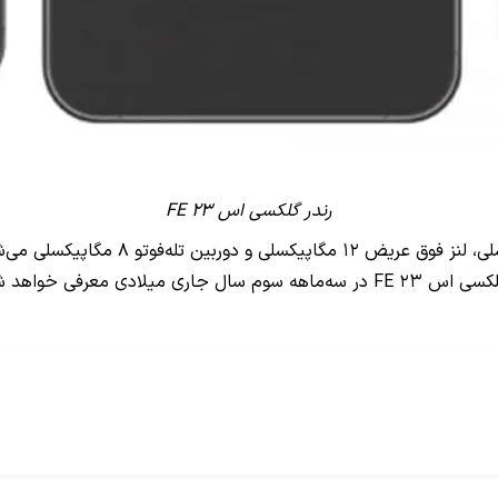
رندر گلکسی اس ۲۳ FE
سیستم دوربین گلکسی اس ۲۳ FE شامل سنس
نیز از این گوشی عرضه عرضه خواهد شد. شایعات ادعا کرده‌اند که گلکسی اس ۲۳ FE در س