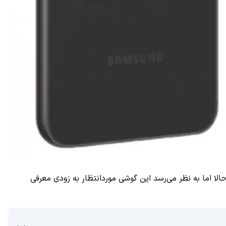
پیرامون عرضه نسخه‌ میان‌رده سری گلکسی اس ۲۳ به نام گلکسی اس ۲۳ FE منتشر می‌شد. حالا اما به نظر می‌رسد این گوشی موردانتظار به زودی معرفی