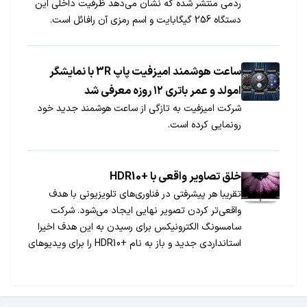
ردمی منتشر شده که نشان می‌دهد ظرفیت داخلی این
دستگاه 256 گیگابایت و اسم رمزی آن رافائل است.
ساعت هوشمند امیزفیت پاپ 3R با نمایشگر
امولد و عمر باتری ۱۲ روزه معرفی شد
شرکت امیزفیت به تازگی از ساعت هوشمند جدید خود
رونمایی کرده است.
خلق تصاویر واقعی با +HDR10
تقریبا هر پیشرفتی در فناوری‌های تلویزیونی با هدف
واقعی‌تر کردن تصویر نهایی ایجاد می‌شود. شرکت
سامسونگ الکترونیکس برای رسیدن به این هدف اخیرا
استانداردی جدید و باز به نام +HDR10 را برای ویدیوهای
با گستره دینامیکی بالا (HDR) معرفی کرد که تصاویر
نهایی تلویزیون را بیش از همیشه به تصاویر واقعی
نزدیک می‌کند. اما استاندارد +HDR10 دقیقا به چه معنی