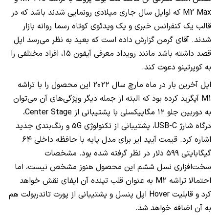
M2 Max
که اوایل سال جاری میلادی رونمایی شدند باشد که در
قالب یک کنفرانس خبری و یک ویدئوی کوتاه رسما روانه بازار
شدند. آقای گرمن گزارش داده است که بعید به نظر می‌رسد اپل
قصد داشته باشد مانند رویداد معرفی آیفون ۱۵، افراد مختلفی را
به کوپرتینو دعوت کند.
اپل آخرین بار در ماه مارچ سال ۲۰۲۲ این محصول را با تراشه
M1
آپگرید کرده بود که البته از جمله دیگر ویژگی‌های آن می‌توان
به دوربین جلو ۱۲ مگاپیکسلی با پشتیبانی از
Center Stage
،
درگاه شارژ
USB-C
، پشتیبانی از تکنولوژی
5G
و رنگ‌بندی جدید
اشاره کرد. قیمت آیپد ایر برای مدل پایه با حافظه داخلی ۶۴
گیگابایتی ۵۹۹ دلار در نظر گرفته شده بود. مشخصات
سخت‌افزاری نسل ششم این محصول هنوز مشخص نیست، اما
احتمالا تراشه
M2
به عنوان قلب تپنده آن ایفای نقش خواهد
کرد و قابلیت
Hover
اپل پنسل و پشتیبانی از پورت تاندربولت هم
به آن اضافه خواهد شد.