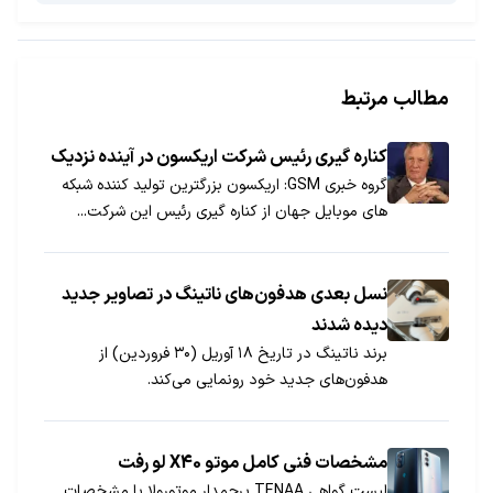
مطالب مرتبط
کناره گیری رئیس شرکت اریکسون در آینده نزدیک
گروه خبری GSM: اریکسون بزرگترین تولید کننده شبکه
های موبایل جهان از کناره گیری رئیس این شرکت...
نسل بعدی هدفون‌های ناتینگ در تصاویر جدید
دیده شدند
برند ناتینگ در تاریخ ۱۸ آوریل (۳۰ فروردین) از
هدفون‌های جدید خود رونمایی می‌کند.
مشخصات فنی کامل موتو X40 لو رفت
لیست گواهی TENAA پرچمدار موتورولا با مشخصات