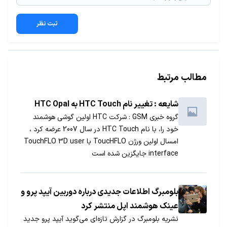
ثبت نظر
مطالب مرتبط
شایعه : تغییر نام HTC Touch به HTC Opal
گروه خبری GSM : شرکت HTC اولین گوشی هوشمند
خود را، با نام HTC Touch در سال 2007 عرضه کرد ،
امسال اولین ورژن ToucHFLO با TouchFLO 3D user
interface جایگزین شده است
بلومبرگ اطلاعات جدیدی درباره دوربین آیپد پرو و
عینک هوشمند اپل منتشر کرد
نشریه بلومبرگ در گزارش تازه‌ای می‌گوید آیپد پرو جدید